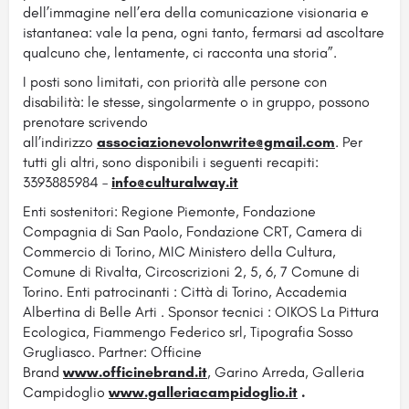
dell’immagine nell’era della comunicazione visionaria e
istantanea: vale la pena, ogni tanto, fermarsi ad ascoltare
qualcuno che, lentamente, ci racconta una storia”.
I posti sono limitati, con priorità alle persone con
disabilità: le stesse, singolarmente o in gruppo, possono
prenotare scrivendo
all’indirizzo
associazionevolonwrite@gmail.com
. Per
tutti gli altri, sono disponibili i seguenti recapiti:
3393885984 –
info@culturalway.it
Enti sostenitori: Regione Piemonte, Fondazione
Compagnia di San Paolo, Fondazione CRT, Camera di
Commercio di Torino, MIC Ministero della Cultura,
Comune di Rivalta, Circoscrizioni 2, 5, 6, 7 Comune di
Torino. Enti patrocinanti : Città di Torino, Accademia
Albertina di Belle Arti . Sponsor tecnici : OIKOS La Pittura
Ecologica, Fiammengo Federico srl, Tipografia Sosso
Grugliasco. Partner: Officine
Brand
www.officinebrand.it
, Garino Arreda, Galleria
Campidoglio
www.galleriacampidoglio.it
.