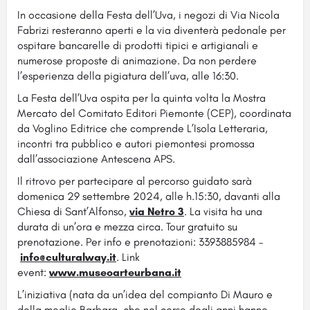
In occasione della Festa dell’Uva, i negozi di Via Nicola
Fabrizi resteranno aperti e la via diventerà pedonale per
ospitare bancarelle di prodotti tipici e artigianali e
numerose proposte di animazione. Da non perdere
l’esperienza della pigiatura dell’uva, alle 16:30.
La Festa dell’Uva ospita per la quinta volta la Mostra
Mercato del Comitato Editori Piemonte (CEP), coordinata
da Voglino Editrice che comprende L’Isola Letteraria,
incontri tra pubblico e autori piemontesi promossa
dall’associazione Antescena APS.
Il ritrovo per partecipare al percorso guidato sarà
domenica 29 settembre 2024, alle h.15:30, davanti alla
Chiesa di Sant’Alfonso,
via Netro 3
. La visita ha una
durata di un’ora e mezza circa. Tour gratuito su
prenotazione. Per info e prenotazioni: 3393885984 –
info@culturalway.it
. Link
event:
www.museoarteurbana.it
L’iniziativa (nata da un’idea del compianto Di Mauro e
della moglie Barbara, che nel corso degli anni hanno