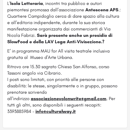
L’
Isola Letteraria
, incontri tra pubblico e autori
piemontesi promossa dall’associazione
Antescena APS
.:
Quartiere Campidoglio cerca di dare spazio alla cultura
e all’editoria indipendente, durante la sua storica
manifestazione organizzata dai commercianti di Via
Nicola Fabrizi.
Sarà presente anche un presidio di
SlowFood e della LAV Lega Anti-Vivisezione.?
E’ in programma MAU for All visita teatrale inclusiva
gratuita al Museo d’Arte Urbana.
Ritrovo ore 15.30 sagrato Chiesa San Alfonso, corso
Tassoni angolo via Cibrario.
I posti sono limitati, con priorità alle persone con
disabilità: le stesse, singolarmente o in gruppo, possono
prenotare scrivendo
all’indirizzo
associazionevolonwrite@gmail.com
. Per
tutti gli altri, sono disponibili i seguenti recapiti:
3393885984 –
info@culturalway.it