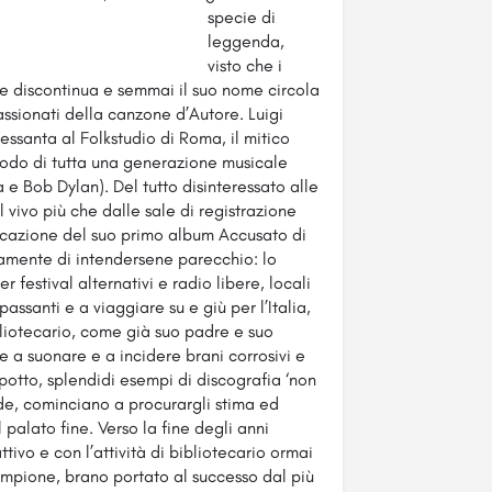
specie di
leggenda,
visto che i
 e discontinua e semmai il suo nome circola
assionati della canzone d’Autore. Luigi
essanta al Folkstudio di Roma, il mitico
prodo di tutta una generazione musicale
a e Bob Dylan). Del tutto disinteressato alle
vivo più che dalle sale di registrazione
cazione del suo primo album Accusato di
eramente di intendersene parecchio: lo
r festival alternativi e radio libere, locali
passanti e a viaggiare su e giù per l’Italia,
bibliotecario, come già suo padre e suo
 a suonare e a incidere brani corrosivi e
otto, splendidi esempi di discografia ‘non
ade, cominciano a procurargli stima ed
 palato fine. Verso la fine degli anni
tivo e con l’attività di bibliotecario ormai
 campione, brano portato al successo dal più