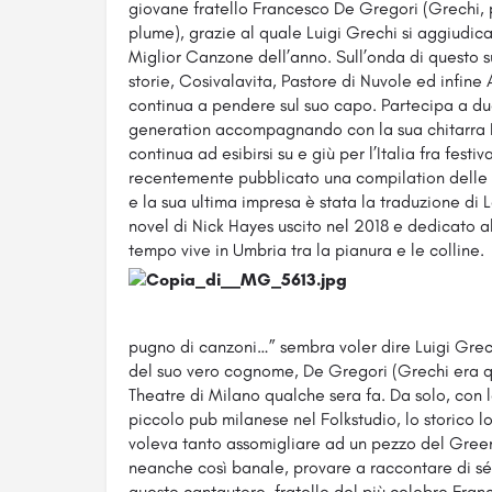
giovane fratello Francesco De Gregori (Grechi, 
plume), grazie al quale Luigi Grechi si aggiudi
Miglior Canzone dell’anno. Sull’onda di questo 
storie, Cosivalavita, Pastore di Nuvole ed infine
continua a pendere sul suo capo. Partecipa a due 
generation accompagnando con la sua chitarra L
continua ad esibirsi su e giù per l’Italia fra festiva
recentemente pubblicato una compilation delle 
e la sua ultima impresa è stata la traduzione di
novel di Nick Hayes uscito nel 2018 e dedicato a
tempo vive in Umbria tra la pianura e le colline.
pugno di canzoni…” sembra voler dire Luigi Grec
del suo vero cognome, De Gregori (Grechi era q
Theatre di Milano qualche sera fa. Da solo, con la
piccolo pub milanese nel Folkstudio, lo storico 
voleva tanto assomigliare ad un pezzo del Gree
neanche così banale, provare a raccontare di sé
questo cantautore, fratello del più celebre Fran