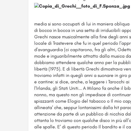
media si sono occupati di lui in maniera obliqua
di bocca in bocca in una setta di irriducibili app
Grechi nasce musicalmente alla fine degli anni s
locale di Trastevere che fu in quel periodo l’ap
d’avanguardia (ci capitarono, fra gli altri, Odett
mode e inguaribilmente attratto dalla musica dal 
dobbiamo attendere qualche anno per la pubbli
libertà (1975). E di libertà Grechi dimostrava v
troviamo infatti in quegli anni a suonare in giro pe
e cantine: si dice, anche, a leggere i Tarocchi ai 
l’Irlanda, gli Stati Uniti... A Milano fa anche il 
nonno, ma questo non gli impedisce di continuare
spiazzanti come Elogio del tabacco o Il mio capp
allineata’ che, seppur lontanissimi dalla hit par
attenzione da parte di un pubblico di nicchia dal
ottanta lo troviamo con qualche disco in più all’at
alle spalle. E’ di questo periodo Il bandito e il