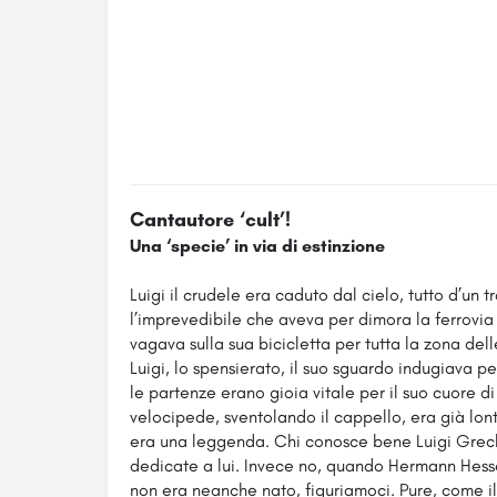
Cantautore ‘cult’!
Una ‘specie’ in via di estinzione
Luigi il crudele era caduto dal cielo, tutto d’un tra
l’imprevedibile che aveva per dimora la ferrovia e 
vagava sulla sua bicicletta per tutta la zona delle
Luigi, lo spensierato, il suo sguardo indugiava p
le partenze erano gioia vitale per il suo cuore di
velocipede, sventolando il cappello, era già lonta
era una leggenda. Chi conosce bene Luigi Grec
dedicate a lui. Invece no, quando Hermann Hesse s
non era neanche nato, figuriamoci.
Pure, come i