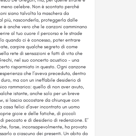
te meno celebre. Non è scontato perché
nzoni siano talvolta la maschera da
’al più, nasconderla, proteggerla dalle
E se è anche vero che le canzoni camminano
rire al tuo cuore il percorso e le strade
llo quando ci è concesso, poter entrare
reate, carpire qualche segreto di come
lla rete di sensazioni e fatti di vita che
Grechi, nel suo concerto acustico - una
è certo risparmiato in questo. Ogni canzone
 esperienza che l’aveva preceduta, dentro
 duro, ma con un ineffabile desiderio di
 unico rammarico: quello di non aver avuto,
ualche istante, anche solo per un breve
w, si lascia accostare da chiunque con
a a casa felici d’aver incontrato un uomo
prie gioie e delle fatiche, di piccoli
 di peccato e di desiderio di redenzione. E’
e che, forse, inconsapevolmente, ha provato
passarlo a ciascuno dei presenti. Un abito da