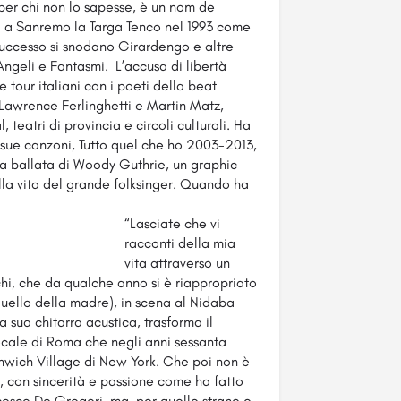
per chi non lo sapesse, è un nom de
ca a Sanremo la Targa Tenco nel 1993 come
successo si snodano Girardengo e altre
 Angeli e Fantasmi. L’accusa di libertà
tour italiani con i poeti della beat
awrence Ferlinghetti e Martin Matz,
l, teatri di provincia e circoli culturali. Ha
sue canzoni, Tutto quel che ho 2003-2013,
 La ballata di Woody Guthrie, un graphic
lla vita del grande folksinger. Quando ha
“Lasciate che vi
racconti della mia
vita attraverso un
hi, che da qualche anno si è riappropriato
uello della madre), in scena al Nidaba
 sua chitarra acustica, trasforma il
locale di Roma che negli anni sessanta
nwich Village di New York. Che poi non è
, con sincerità e passione come ha fatto
cesco De Gregori, ma, per quelle strane e