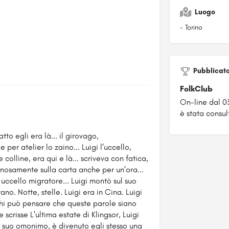
Luogo
- Torino
Pubblicat
FolkClub
On-line dal 0
è stata consult
tto egli era là... il girovago,
per atelier lo zaino... Luigi l’uccello,
 colline, era qui e là... scriveva con fatica,
enosamente sulla carta anche per un’ora...
 uccello migratore... Luigi montò sul suo
no. Notte, stelle. Luigi era in Cina. Luigi
hi può pensare che queste parole siano
crisse L'ultima estate di Klingsor, Luigi
l suo omonimo, è divenuto egli stesso una