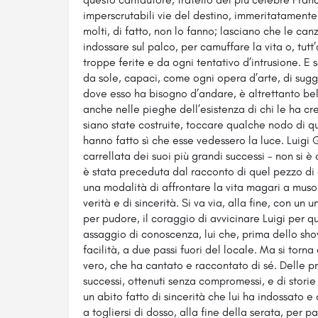
imperscrutabili vie del destino, immeritatamen
molti, di fatto, non lo fanno; lasciano che le ca
indossare sul palco, per camuffare la vita o, tutt
troppe ferite e da ogni tentativo d’intrusione. 
da sole, capaci, come ogni opera d’arte, di sugge
dove esso ha bisogno d’andare, è altrettanto be
anche nelle pieghe dell’esistenza di chi le ha c
siano state costruite, toccare qualche nodo di que
hanno fatto sì che esse vedessero la luce. Luigi 
carrellata dei suoi più grandi successi - non si 
è stata preceduta dal racconto di quel pezzo di
una modalità di affrontare la vita magari a muso
verità e di sincerità. Si va via, alla fine, con un
per pudore, il coraggio di avvicinare Luigi per q
assaggio di conoscenza, lui che, prima dello sho
facilità, a due passi fuori del locale. Ma si torn
vero, che ha cantato e raccontato di sé. Delle pro
successi, ottenuti senza compromessi, e di storie
un abito fatto di sincerità che lui ha indossato 
a togliersi di dosso, alla fine della serata, per 