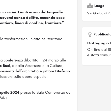
Luogo
ui o vicini. Limiti erano dette quelle
Via Garibaldi 7
uoversi senza delitto, essendo esse
sentiero, linea di confine, frontiera.”
Pubblicat
le trasformazioni in atto nel territorio
Gattogrigio 
On-line dal 
è stata consul
na conferenza dibattito il 24 marzo alle
o Busi
, e dalla Assessore alla Cultura,
 presenza dell'architetto e pittore
Stefano
lessioni sulle opere esposte.
aprile 2024
presso la Sala Conferenze del
 MN).