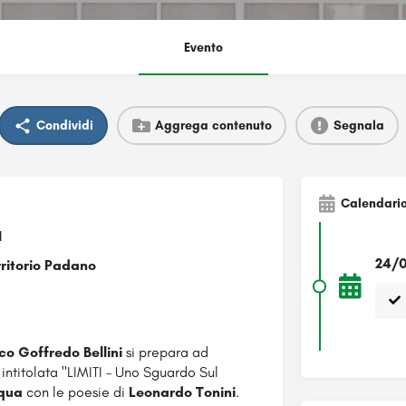
Evento
Condividi
Aggrega contenuto
Segnala
Calendari
I
24/0
ritorio Padano
o Goffredo Bellini
si prepara ad
intitolata "LIMITI – Uno Sguardo Sul
cqua
con le poesie di
Leonardo Tonini
.