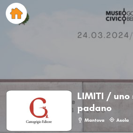
LIMITI / uno 
padano
Mantova
Asola