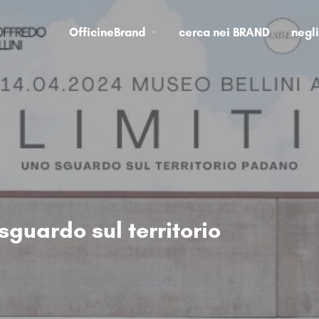
OfficineBrand
cerca nei BRAND
negl
sguardo sul territorio