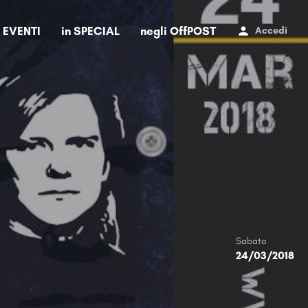
i EVENTI
in SPECIAL
negli OffPOST
Accedi
Sabato
24/03/2018