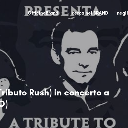
OfficineBrand
cerca nei BRAND
negl
Tributo Rush) in concerto a
O)