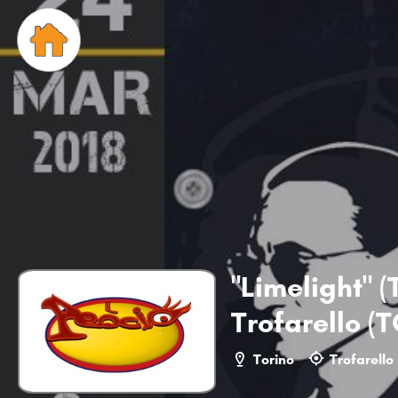
"Limelight" (
Trofarello (T
Torino
Trofarello