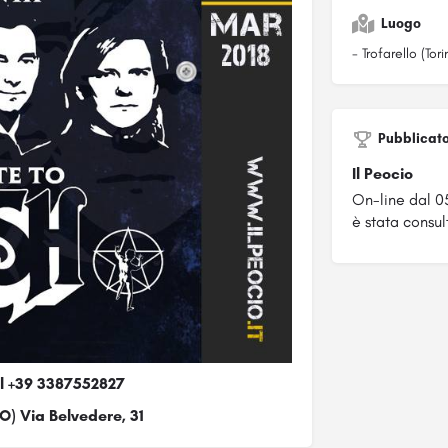
Luogo
- Trofarello (Tori
Pubblicat
Il Peocio
On-line dal 0
è stata consul
al +39 3387552827
TO) Via Belvedere, 31