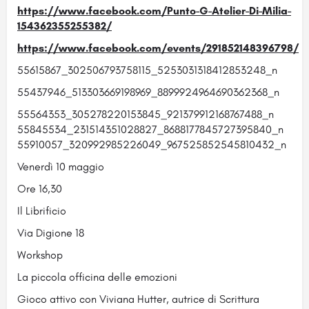
https://www.facebook.com/Punto-G-Atelier-Di-Milia-
154362355255382/
https://www.facebook.com/events/291852148396798/
55615867_302506793758115_5253031318412853248_n
55437946_513303669198969_8899924964690362368_n
55564353_305278220153845_921379912168767488_n
55845534_231514351028827_8688177845727395840_n
55910057_320992985226049_967525852545810432_n
Venerdì 10 maggio
Ore 16,30
Il Librificio
Via Digione 18
Workshop
La piccola officina delle emozioni
Gioco attivo con Viviana Hutter, autrice di Scrittura