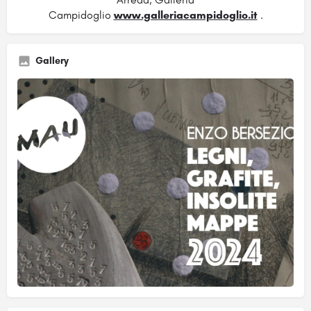
Campidoglio
www.galleriacampidoglio.it
.
Gallery