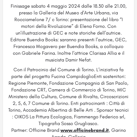
Finissage sabato 4 maggio 2024 dalle 18.30 alle 21.00,
presso la Galleria del Museo d’Arte Urbana, via
Rocciamelone 7/ c Torino: presentazione del libro “I
motori della Rivoluzione” di Elena Forno. Con
un’illustrazione di GEC e note storiche dell’autrice.
Editore Buendia Books: saranno presenti l’autrice, GEC,
Francesca Mogavero per Buendia Books, a colloquio
con Gabriele Farina. Inoltre l’attrice Clarissa Allia e il
musicista Damir Nefat.
Con il Patrocinio del Comune di Torino. L’iniziativa fa
parte del progetto Fucina CampidoglioEnti sostenitori:
Regione Piemonte, Fondazione Compagnia di San Paolo,
Fondazione CRT, Camera di Commercio di Torino, MIC
Ministero della Cultura, Comune di Rivalta, Circoscrizioni
2, 5, 6, 7 Comune di Torino. Enti patrocinanti : Città di
Torino, Accademia Albertina di Belle Arti . Sponsor tecnici
: OIKOS La Pittura Ecologica, Fiammengo Federico srl,
Tipografia Sosso Grugliasco.
Partner: Officine Brand
www.officinebrand.it
, Garino
Arreda, Galleria