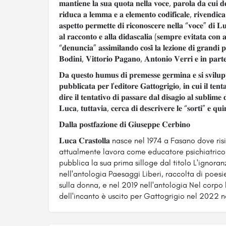
𝐦𝐚𝐧𝐭𝐢𝐞𝐧𝐞 𝐥𝐚 𝐬𝐮𝐚 𝐪𝐮𝐨𝐭𝐚 𝐧𝐞𝐥𝐥𝐚 𝐯𝐨𝐜𝐞, 𝐩𝐚𝐫𝐨𝐥𝐚 𝐝𝐚 𝐜𝐮𝐢 𝐝
𝐫𝐢𝐝𝐮𝐜𝐚 𝐚 𝐥𝐞𝐦𝐦𝐚 𝐞 𝐚 𝐞𝐥𝐞𝐦𝐞𝐧𝐭𝐨 𝐜𝐨𝐝𝐢𝐟𝐢𝐜𝐚𝐥𝐞, 𝐫𝐢𝐯𝐞𝐧𝐝𝐢𝐜𝐚
𝐚𝐬𝐩𝐞𝐭𝐭𝐨 𝐩𝐞𝐫𝐦𝐞𝐭𝐭𝐞 𝐝𝐢 𝐫𝐢𝐜𝐨𝐧𝐨𝐬𝐜𝐞𝐫𝐞 𝐧𝐞𝐥𝐥𝐚 “𝐯𝐨𝐜𝐞” 𝐝𝐢 𝐋
𝐚𝐥 𝐫𝐚𝐜𝐜𝐨𝐧𝐭𝐨 𝐞 𝐚𝐥𝐥𝐚 𝐝𝐢𝐝𝐚𝐬𝐜𝐚𝐥𝐢𝐚 (𝐬𝐞𝐦𝐩𝐫𝐞 𝐞𝐯𝐢𝐭𝐚𝐭𝐚 𝐜𝐨𝐧 
“𝐝𝐞𝐧𝐮𝐧𝐜𝐢𝐚” 𝐚𝐬𝐬𝐢𝐦𝐢𝐥𝐚𝐧𝐝𝐨 𝐜𝐨𝐬𝐢̀ 𝐥𝐚 𝐥𝐞𝐳𝐢𝐨𝐧𝐞 𝐝𝐢 𝐠𝐫𝐚𝐧𝐝𝐢 𝐩
𝐁𝐨𝐝𝐢𝐧𝐢, 𝐕𝐢𝐭𝐭𝐨𝐫𝐢𝐨 𝐏𝐚𝐠𝐚𝐧𝐨, 𝐀𝐧𝐭𝐨𝐧𝐢𝐨 𝐕𝐞𝐫𝐫𝐢 𝐞 𝐢𝐧 𝐩𝐚𝐫
𝐃𝐚 𝐪𝐮𝐞𝐬𝐭𝐨 𝐡𝐮𝐦𝐮𝐬 𝐝𝐢 𝐩𝐫𝐞𝐦𝐞𝐬𝐬𝐞 𝐠𝐞𝐫𝐦𝐢𝐧𝐚 𝐞 𝐬𝐢 𝐬𝐯𝐢𝐥𝐮𝐩𝐩
𝐩𝐮𝐛𝐛𝐥𝐢𝐜𝐚𝐭𝐚 𝐩𝐞𝐫 𝐥'𝐞𝐝𝐢𝐭𝐨𝐫𝐞 𝐆𝐚𝐭𝐭𝐨𝐠𝐫𝐢𝐠𝐢𝐨, 𝐢𝐧 𝐜𝐮𝐢 𝐢𝐥 𝐭𝐞𝐧
𝐝𝐢𝐫𝐞 𝐢𝐥 𝐭𝐞𝐧𝐭𝐚𝐭𝐢𝐯𝐨 𝐝𝐢 𝐩𝐚𝐬𝐬𝐚𝐫𝐞 𝐝𝐚𝐥 𝐝𝐢𝐬𝐚𝐠𝐢𝐨 𝐚𝐥 𝐬𝐮𝐛𝐥𝐢𝐦𝐞 𝐝
𝐋𝐮𝐜𝐚, 𝐭𝐮𝐭𝐭𝐚𝐯𝐢𝐚, 𝐜𝐞𝐫𝐜𝐚 𝐝𝐢 𝐝𝐞𝐬𝐜𝐫𝐢𝐯𝐞𝐫𝐞 𝐥𝐞 “𝐬𝐨𝐫𝐭𝐢” 𝐞 𝐪𝐮𝐢
𝐃𝐚𝐥𝐥𝐚 𝐩𝐨𝐬𝐭𝐟𝐚𝐳𝐢𝐨𝐧𝐞 𝐝𝐢 𝐆𝐢𝐮𝐬𝐞𝐩𝐩𝐞 𝐂𝐞𝐫𝐛𝐢𝐧𝐨
𝐋𝐮𝐜𝐚 𝐂𝐫𝐚𝐬𝐭𝐨𝐥𝐥𝐚 nasce nel 1974 a Fasano do
attualmente lavora come educatore psichiatrico.
pubblica la sua prima silloge dal titolo L'ignor
nell'antologia Paesaggi Liberi, raccolta di poes
sulla donna, e nel 2019 nell'antologia Nel corpo
dell'incanto è uscito per Gattogrigio nel 2022 ne