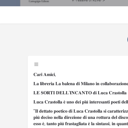
𝐂𝐚𝐫𝐢 𝐀𝐦𝐢𝐜𝐢,
𝐋𝐚 𝐥𝐢𝐛𝐫𝐞𝐫𝐢𝐚 𝐋𝐚 𝐛𝐚𝐥𝐞𝐧𝐚 𝐝𝐢 𝐌𝐢𝐥𝐚𝐧𝐨 𝐢𝐧 𝐜𝐨𝐥𝐥𝐚𝐛𝐨𝐫𝐚𝐳𝐢𝐨𝐧
𝐋𝐄 𝐒𝐎𝐑𝐓𝐈 𝐃𝐄𝐋𝐋'𝐈𝐍𝐂𝐀𝐍𝐓𝐎 𝐝𝐢 𝐋𝐮𝐜𝐚 𝐂𝐫𝐚𝐬𝐭𝐨𝐥𝐥𝐚 (𝐞𝐝
𝐋𝐮𝐜𝐚 𝐂𝐫𝐚𝐬𝐭𝐨𝐥𝐥𝐚 𝐞̀ 𝐮𝐧𝐨 𝐝𝐞𝐢 𝐩𝐢𝐮̀ 𝐢𝐧𝐭𝐞𝐫𝐞𝐬𝐚𝐧𝐭𝐢 𝐩𝐨𝐞𝐭𝐢 𝐝
"𝐈𝐥 𝐝𝐞𝐭𝐭𝐚𝐭𝐨 𝐩𝐨𝐞𝐭𝐢𝐜𝐨 𝐝𝐢 𝐋𝐮𝐜𝐚 𝐂𝐫𝐚𝐬𝐭𝐨𝐥𝐥𝐚 𝐬𝐢 𝐜𝐚𝐫𝐚𝐭𝐭𝐞𝐫
𝐩𝐢𝐮̀ 𝐝𝐞𝐜𝐢𝐬𝐨 𝐧𝐞𝐥𝐥𝐚 𝐝𝐢𝐫𝐞𝐳𝐢𝐨𝐧𝐞 𝐝𝐢 𝐮𝐧𝐚 𝐫𝐨𝐭𝐭𝐮𝐫𝐚 𝐝𝐞𝐥 𝐝𝐢𝐬
𝐞𝐬𝐬𝐨 𝐞̀, 𝐭𝐚𝐧𝐭𝐨 𝐩𝐢𝐮̀ 𝐟𝐫𝐚𝐬𝐭𝐚𝐠𝐥𝐢𝐚𝐭𝐚 𝐞̀ 𝐥𝐚 𝐬𝐢𝐧𝐭𝐚𝐬𝐬𝐢, 𝐢𝐧 𝐪𝐮𝐚𝐧