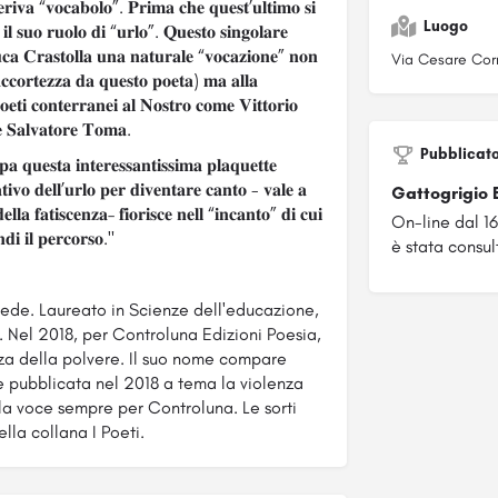
𝐞𝐫𝐢𝐯𝐚 “𝐯𝐨𝐜𝐚𝐛𝐨𝐥𝐨”. 𝐏𝐫𝐢𝐦𝐚 𝐜𝐡𝐞 𝐪𝐮𝐞𝐬𝐭’𝐮𝐥𝐭𝐢𝐦𝐨 𝐬𝐢
Luogo
 𝐢𝐥 𝐬𝐮𝐨 𝐫𝐮𝐨𝐥𝐨 𝐝𝐢 “𝐮𝐫𝐥𝐨”. 𝐐𝐮𝐞𝐬𝐭𝐨 𝐬𝐢𝐧𝐠𝐨𝐥𝐚𝐫𝐞
𝐮𝐜𝐚 𝐂𝐫𝐚𝐬𝐭𝐨𝐥𝐥𝐚 𝐮𝐧𝐚 𝐧𝐚𝐭𝐮𝐫𝐚𝐥𝐞 “𝐯𝐨𝐜𝐚𝐳𝐢𝐨𝐧𝐞” 𝐧𝐨𝐧
Via Cesare Corr
𝐚𝐜𝐜𝐨𝐫𝐭𝐞𝐳𝐳𝐚 𝐝𝐚 𝐪𝐮𝐞𝐬𝐭𝐨 𝐩𝐨𝐞𝐭𝐚) 𝐦𝐚 𝐚𝐥𝐥𝐚
𝐨𝐞𝐭𝐢 𝐜𝐨𝐧𝐭𝐞𝐫𝐫𝐚𝐧𝐞𝐢 𝐚𝐥 𝐍𝐨𝐬𝐭𝐫𝐨 𝐜𝐨𝐦𝐞 𝐕𝐢𝐭𝐭𝐨𝐫𝐢𝐨
𝐞 𝐒𝐚𝐥𝐯𝐚𝐭𝐨𝐫𝐞 𝐓𝐨𝐦𝐚.
Pubblicat
 𝐪𝐮𝐞𝐬𝐭𝐚 𝐢𝐧𝐭𝐞𝐫𝐞𝐬𝐬𝐚𝐧𝐭𝐢𝐬𝐬𝐢𝐦𝐚 𝐩𝐥𝐚𝐪𝐮𝐞𝐭𝐭𝐞
𝐚𝐭𝐢𝐯𝐨 𝐝𝐞𝐥𝐥’𝐮𝐫𝐥𝐨 𝐩𝐞𝐫 𝐝𝐢𝐯𝐞𝐧𝐭𝐚𝐫𝐞 𝐜𝐚𝐧𝐭𝐨 - 𝐯𝐚𝐥𝐞 𝐚
Gattogrigio 
𝐞𝐥𝐥𝐚 𝐟𝐚𝐭𝐢𝐬𝐜𝐞𝐧𝐳𝐚– 𝐟𝐢𝐨𝐫𝐢𝐬𝐜𝐞 𝐧𝐞𝐥𝐥 “𝐢𝐧𝐜𝐚𝐧𝐭𝐨” 𝐝𝐢 𝐜𝐮𝐢
On-line dal 1
𝐝𝐢 𝐢𝐥 𝐩𝐞𝐫𝐜𝐨𝐫𝐬𝐨."
è stata consul
ve risiede. Laureato in Scienze dell'educazione,
 Nel 2018, per Controluna Edizioni Poesia,
anza della polvere. Il suo nome compare
ie pubblicata nel 2018 a tema la violenza
 la voce sempre per Controluna. Le sorti
lla collana I Poeti.