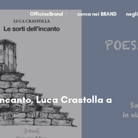
OfficineBrand
cerca nei BRAND
negl
'incanto, Luca Crastolla a