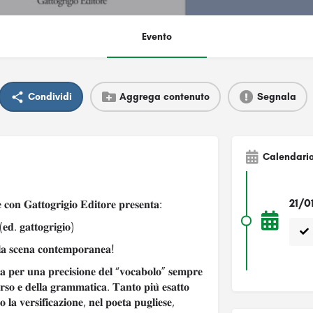
Evento
Condividi
Aggrega contenuto
Segnala
Calendari
21/0
 𝐜𝐨𝐧 𝐆𝐚𝐭𝐭𝐨𝐠𝐫𝐢𝐠𝐢𝐨 𝐄𝐝𝐢𝐭𝐨𝐫𝐞 𝐩𝐫𝐞𝐬𝐞𝐧𝐭𝐚:
. 𝐠𝐚𝐭𝐭𝐨𝐠𝐫𝐢𝐠𝐢𝐨)
𝐥𝐥𝐚 𝐬𝐜𝐞𝐧𝐚 𝐜𝐨𝐧𝐭𝐞𝐦𝐩𝐨𝐫𝐚𝐧𝐞𝐚!
𝐳𝐳𝐚 𝐩𝐞𝐫 𝐮𝐧𝐚 𝐩𝐫𝐞𝐜𝐢𝐬𝐢𝐨𝐧𝐞 𝐝𝐞𝐥 “𝐯𝐨𝐜𝐚𝐛𝐨𝐥𝐨” 𝐬𝐞𝐦𝐩𝐫𝐞
𝐨𝐫𝐬𝐨 𝐞 𝐝𝐞𝐥𝐥𝐚 𝐠𝐫𝐚𝐦𝐦𝐚𝐭𝐢𝐜𝐚. 𝐓𝐚𝐧𝐭𝐨 𝐩𝐢𝐮̀ 𝐞𝐬𝐚𝐭𝐭𝐨
𝐭𝐨 𝐥𝐚 𝐯𝐞𝐫𝐬𝐢𝐟𝐢𝐜𝐚𝐳𝐢𝐨𝐧𝐞, 𝐧𝐞𝐥 𝐩𝐨𝐞𝐭𝐚 𝐩𝐮𝐠𝐥𝐢𝐞𝐬𝐞,