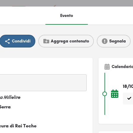
Evento
Condividi
Aggrega contenuto
Segnala
Calendari
18/1
a Millelire
Serra
 cura di Rai Teche