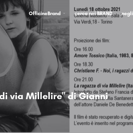
OfficineBrand
cerca nei BRAND
negl
i via Millelire" di Gianni