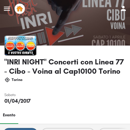
"INRI NIGHT" Concerti con Linea 77
- Cibo - Voina al Cap10100 Torino
Torino
Sabato
01/04/2017
Evento