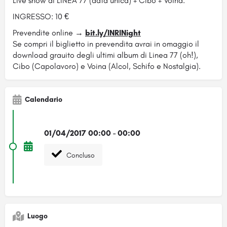
Live show di LINEA 77 (data unica) + Cibo + Voina.
INGRESSO: 10 €
Prevendite online →
bit.ly/INRINight
Se compri il biglietto in prevendita avrai in omaggio il
download grauito degli ultimi album di Linea 77 (oh!),
Cibo (Capolavoro) e Voina (Alcol, Schifo e Nostalgia).
Calendario
01/04/2017 00:00 - 00:00
Concluso
Luogo