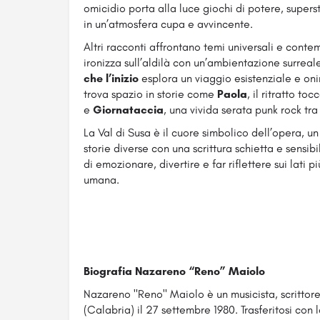
omicidio porta alla luce giochi di potere, supersti
in un’atmosfera cupa e avvincente.
Altri racconti affrontano temi universali e cont
ironizza sull’aldilà con un’ambientazione surrea
che l’inizio
esplora un viaggio esistenziale e oni
trova spazio in storie come
Paola
, il ritratto t
e
Giornataccia
, una vivida serata punk rock tra 
La Val di Susa è il cuore simbolico dell’opera, u
storie diverse con una scrittura schietta e sens
di emozionare, divertire e far riflettere sui lati 
umana.
Biografia Nazareno “Reno” Maiolo
Nazareno "Reno" Maiolo è un musicista, scrittore e
(Calabria) il 27 settembre 1980. Trasferitosi con l