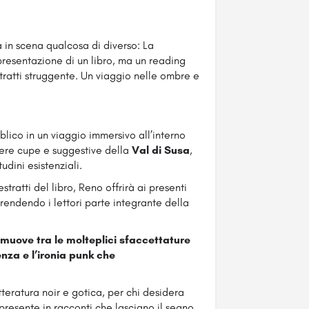
 in scena qualcosa di diverso: La
presentazione di un libro, ma un reading
 tratti struggente. Un viaggio nelle ombre e
lico in un viaggio immersivo all’interno
fere cupe e suggestive della
Val di Susa
,
udini esistenziali.
stratti del libro, Reno offrirà ai presenti
rendendo i lettori parte integrante della
 muove tra le molteplici sfaccettature
enza e l’ironia punk che
teratura noir e gotica, per chi desidera
resente in racconti che lasciano il segno.