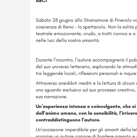
ARCI
Sabato 28 giugno allo Stranamore di Pinerolo va
coscienza di Reno – lo spettacolo. Non la solita 
teatrale emozionante, crudo, a tratti ironico e a
nelle luci della nostra umanità.
Durante l’incontro, l’autore accompagnerà il pubb
del suo universo letterario, esplorando le atmos
tra leggende locali, riflessioni personali e inquiet
Attraverso aneddoti inediti e la lettura di alcuni e
uno sguardo esclusivo sul suo processo creativo, 
sua narrazione.
Un’esperienza intensa e coinvolgente, che si
dell’animo umano, con la sensibilità, l’irriver
contraddistinguono l’autore.
Un’occasione imperdibile per gli amanti della let
scoprire un autore capace di fondere passato e p