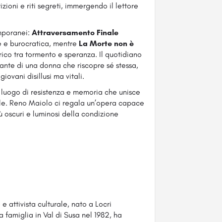
zioni e riti segreti, immergendo il lettore
emporanei:
Attraversamento Finale
le e burocratica, mentre
La Morte non è
rico tra tormento e speranza. Il quotidiano
occante di una donna che riscopre sé stessa,
giovani disillusi ma vitali.
n luogo di resistenza e memoria che unisce
ibile. Reno Maiolo ci regala un’opera capace
più oscuri e luminosi della condizione
 attivista culturale, nato a Locri
a famiglia in Val di Susa nel 1982, ha