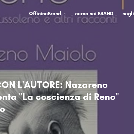
OfficineBrand
cerca nei BRAND
negl
ON L'AUTORE: Nazareno
nta "La coscienza di Reno"
lo