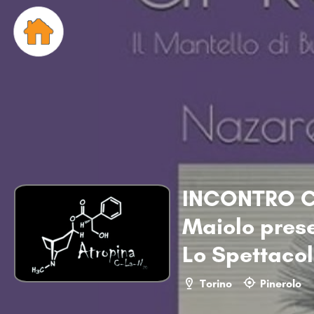
INCONTRO C
Maiolo prese
Lo Spettaco
Torino
Pinerolo