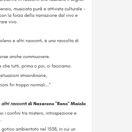
raio, musicista punk e attivista culturale –
, con la forza della narrazione dal vivo e
tare vivo.
soleno e altri racconti, è una raccolta di
:
e, forse anche commuovere.
 che tutti, prima o poi, ci facciamo.
ituazioni straordinarie,
ioni fin troppo normali...”
altri racconti
di Nazareno "Reno" Maiolo
o i confini tra mistero, introspezione e
.
, gotico ambientato nel 1508, in cui un