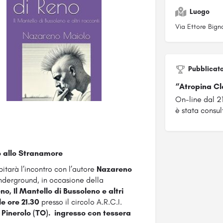
Luogo
Via Ettore Bigno
Pubblicat
“Atropina Cl
On-line dal 
è stata consul
o allo Stranamore
pitarà l’incontro con l’autore
Nazareno
’underground, in occasione della
o, Il Mantello di Bussoleno e altri
e ore 21.30
presso il circolo A.R.C.I.
 Pinerolo (TO).
ingresso con tessera