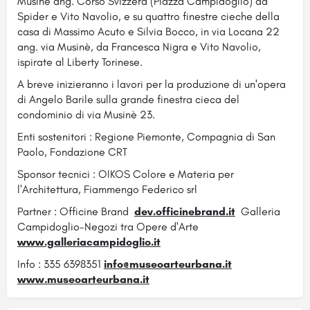
Musinè ang. Corso Svizzera (Piazza Campidoglio) da
Spider e Vito Navolio, e su quattro finestre cieche della
casa di Massimo Acuto e Silvia Bocco, in via Locana 22
ang. via Musinè, da Francesca Nigra e Vito Navolio,
ispirate al Liberty Torinese.
A breve inizieranno i lavori per la produzione di un'opera
di Angelo Barile sulla grande finestra cieca del
condominio di via Musinè 23.
Enti sostenitori : Regione Piemonte, Compagnia di San
Paolo, Fondazione CRT
Sponsor tecnici : OIKOS Colore e Materia per
l'Architettura, Fiammengo Federico srl
Partner : Officine Brand
dev.officinebrand.it
Galleria
Campidoglio-Negozi tra Opere d'Arte
www.galleriacampidoglio.it
Info : 335 6398351
info@museoarteurbana.it
www.museoarteurbana.it