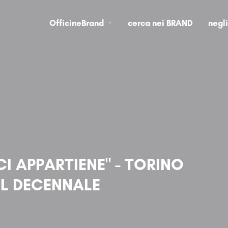
OfficineBrand
cerca nei BRAND
negl
CI APPARTIENE" - TORINO
 IL DECENNALE