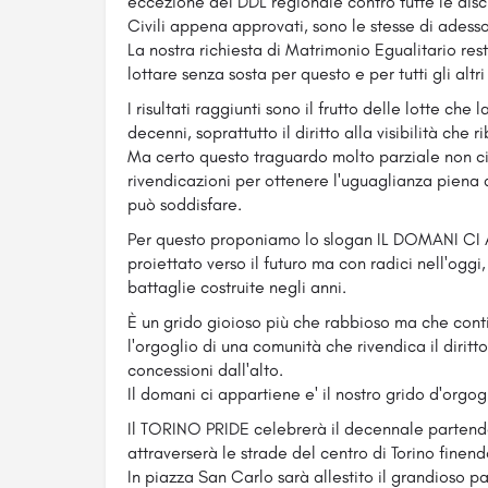
eccezione del DDL regionale contro tutte le disc
Civili appena approvati, sono le stesse di adesso
La nostra richiesta di Matrimonio Egualitario res
lottare senza sosta per questo e per tutti gli alt
I risultati raggiunti sono il frutto delle lotte che
decenni, soprattutto il diritto alla visibilità che
Ma certo questo traguardo molto parziale non ci
rivendicazioni per ottenere l'uguaglianza piena de
può soddisfare.
Per questo proponiamo lo slogan IL DOMANI CI AP
proiettato verso il futuro ma con radici nell'oggi
battaglie costruite negli anni.
È un grido gioioso più che rabbioso ma che conti
l'orgoglio di una comunità che rivendica il dirit
concessioni dall'alto.
Il domani ci appartiene e' il nostro grido d'orgogl
Il TORINO PRIDE celebrerà il decennale partendo
attraverserà le strade del centro di Torino finen
In piazza San Carlo sarà allestito il grandioso p