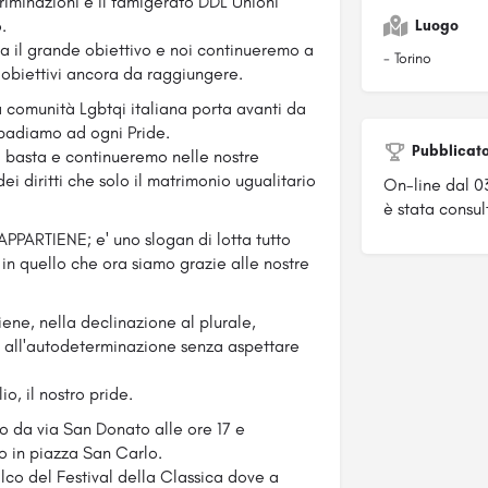
riminazioni e il famigerato DDL Unioni
.
Luogo
ta il grande obiettivo e noi continueremo a
- Torino
ri obiettivi ancora da raggiungere.
 la comunità Lgbtqi italian
a porta avanti da
 ribadiamo ad ogni Pride.
Pubblicat
 basta e continueremo nelle nostre
i diritti che solo il matrimonio ugualitario
On-line dal 0
è stata consul
PARTIENE; e' uno slogan di lotta tutto
, in quello che ora siamo grazie alle nostre
ene, nella declinazione al plurale,
to all'autodeterminazione senza aspettare
io, il nostro pride.
 da via San Donato alle ore 17 e
do in piazza San Carlo.
alco del Festival della Classica dove a