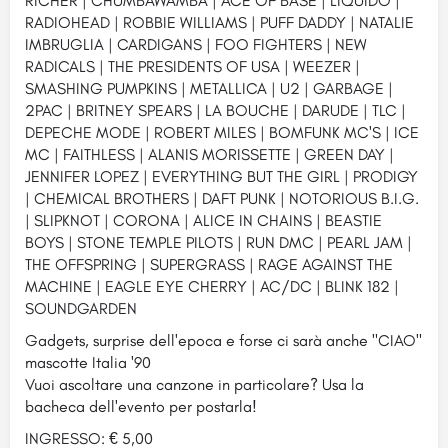
RICHER | CHUMBAWAMBA | ACE OF BASE | LIQUIDO |
RADIOHEAD | ROBBIE WILLIAMS | PUFF DADDY | NATALIE
IMBRUGLIA | CARDIGANS | FOO FIGHTERS | NEW
RADICALS | THE PRESIDENTS OF USA | WEEZER |
SMASHING PUMPKINS | METALLICA | U2 | GARBAGE |
2PAC | BRITNEY SPEARS | LA BOUCHE | DARUDE | TLC |
DEPECHE MODE | ROBERT MILES | BOMFUNK MC'S | ICE
MC | FAITHLESS | ALANIS MORISSETTE | GREEN DAY |
JENNIFER LOPEZ | EVERYTHING BUT THE GIRL | PRODIGY
| CHEMICAL BROTHERS | DAFT PUNK | NOTORIOUS B.I.G.
| SLIPKNOT | CORONA | ALICE IN CHAINS | BEASTIE
BOYS | STONE TEMPLE PILOTS | RUN DMC | PEARL JAM |
THE OFFSPRING | SUPERGRASS | RAGE AGAINST THE
MACHINE | EAGLE EYE CHERRY | AC/DC | BLINK 182 |
SOUNDGARDEN
Gadgets, surprise dell'epoca e forse ci sarà anche "CIAO"
mascotte Italia '90
Vuoi ascoltare una canzone in particolare? Usa la
bacheca dell'evento per postarla!
INGRESSO: € 5,00