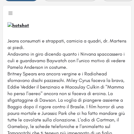
Jeans consumati e strappati, camicia a quadri, dr. Martens
ai piedi.
Andavamo in giro dicendo quanto i Nirvana spaccassero i
culi e guardavamo Baywatch con l'unico motivo di vedere
Pamela Anderson in costume.
Britney Spears era ancora vergine e i Radiohead
sfornavano dischi pazzeschi. Miley Cyrus faceva la brava,
Eddie Vedder il benzinaio e Macaulay Culkin di "Mamma
ho perso l'aereo" ancora non si faceva di eroina. La
sfigataggine di Dawson. La voglia di piangere assieme a
Baggio dopo il rigore contro il Brasile. I film horror di una
paura mortale e Jurassic Park che ci ha fatto mandare giù
tutte le cavolate sulla clonazione. L'odio di Cartman, il
Gameboy, le schede telefoniche e l'animaletto sul
Tamagotchi che ti teneva più impegnato di un figlio.