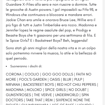
Guardare X-Files alla sera e non riuscire a dormire. Tutte
le gnocche di Austin powers. I gol impossibili su Fifa 98, e
Windows che continuava a bloccarsi e mandare errori.
Jackie Chan era umile e onorava Bruce Lee, Willie era il
più figo di tutti e Justin Timberlake era riccio. Madonna e
Jennifer lopez le regine assolute del pop, e Prodigy e
Beastie Boys che ti gasavano per una settimana di fila. E
le Spice Girls? E i Backstreet Boys? Beh, leggenda!
Sono stati gli anni migliori della nostra vita e in un colpo
solo potremmo rivivere la musica, lo stile e la bellezza di
quel periodo.
Suoneranno i dischi di:
CORONA | COOLIO | GOO GOO DOLLS | FAITH NO
MORE | FOOL'S GARDEN | OASIS | BLUR | PULP |
NIRVANA | BACKSTREET BOYS | RED HOT CHILI PEPPERS |
MADONNA | MOLOKO | SPICE GIRLS | NO DOUBT |
GUNS'N'ROSES | THE VERVE | UNDERWORLD | SPIN
DOCTORS | TAKE THAT | REM | SIXPENCE NONE THE