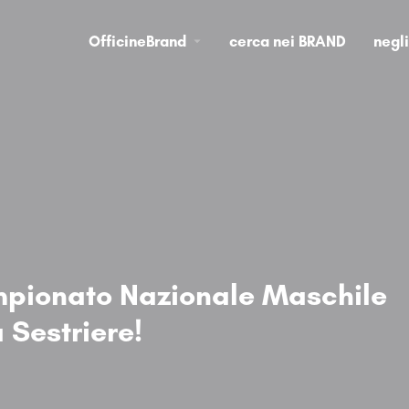
OfficineBrand
cerca nei BRAND
negl
pionato Nazionale Maschile
 Sestriere!