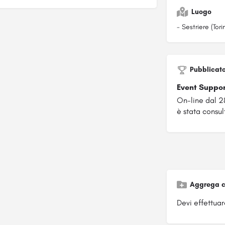
Luogo
- Sestriere (Tori
Pubblicat
Event Suppo
On-line dal 2
è stata consult
Aggrega c
Devi effettuare