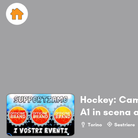
Hockey: Cam
A1 in scena a
Torino
Sestriere