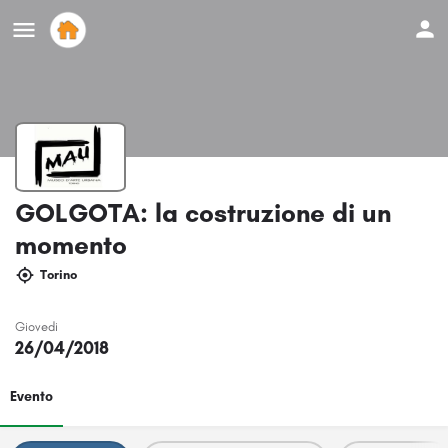
GOLGOTA: la costruzione di un
momento
Torino
Giovedi
26/04/2018
Evento