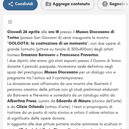
Condividi
Aggrega contenuto
Segnala
Giovedì 26 aprile
alle
ore 18
presso il
Museo Diocesano di
Torino
(piazza San Giovanni 4) verrà inaugurata la mostra
“
GOLGOTA: la costruzione di un momento
“, con due opere di
grande formato (pitture su tavola di 300x400cm) degli artisti
torinesi
Ermanno Barovero
e
Francesco Preverino
.
I due dipinti, che erano già stati esposti presso il Duomo di Torino
durante il periodo pasquale, troveranno sede definitiva negli
spazi del prestigioso
Museo Diocesano
per un dialogo vivo e
pregnante tra l’antico ed il contemporaneo.
La donazione sarà affiancata da una mostra che illustrerà il
percorso creativo delle pitture con gli studi preliminari elaborati
da Barovero e Preverino e corredata da un catalogo edito da
Albertina Press
, curato da
Edoardo di Mauro
(storico dell’arte)
e da
Clizia Orlando
(critico d’arte). I testi si propongono di
trattare da un punto di vista storico e critico il valore artistico e
di significato delle opere donate.
In aggiunta alle due pitture potrete anche ammirare la scultura in