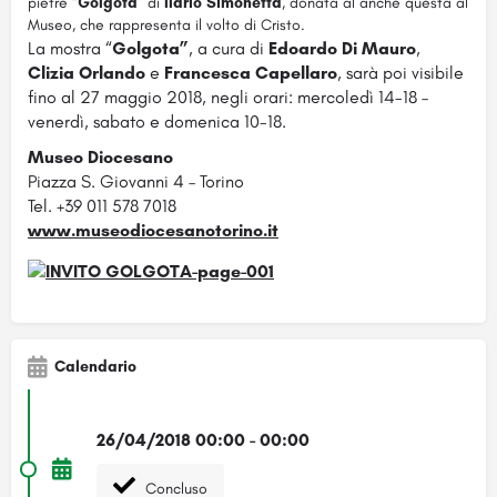
pietre “
Golgota
” di
Ilario Simonetta
, donata al anche questa al
Museo, che rappresenta il volto di Cristo.
La mostra “
Golgota”
, a cura di
Edoardo Di Mauro
,
Clizia Orlando
e
Francesca Capellaro
, sarà poi visibile
fino al 27 maggio 2018, negli orari: mercoledì 14-18 –
venerdì, sabato e domenica 10-18.
Museo Diocesano
Piazza S. Giovanni 4 – Torino
Tel. +39 011 578 7018
www.museodiocesanotorino.it
Calendario
26/04/2018 00:00 - 00:00
Concluso