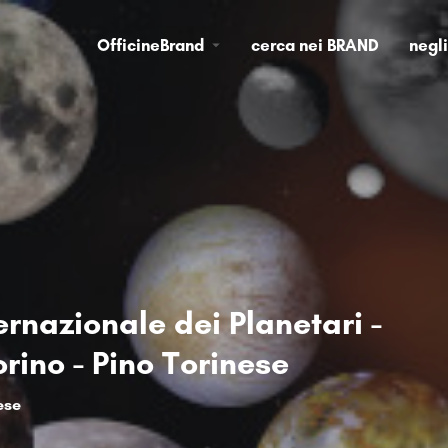
OfficineBrand
cerca nei BRAND
negl
ernazionale dei Planetari -
rino - Pino Torinese
ese