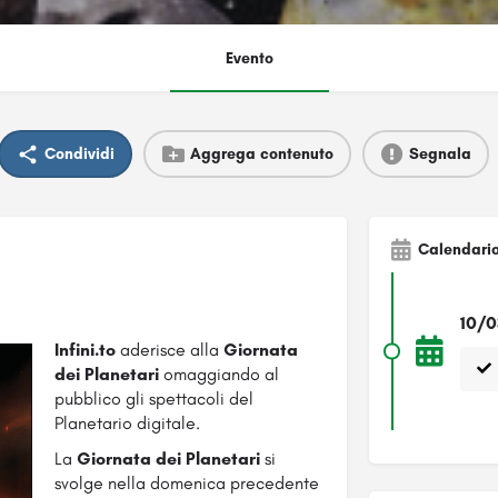
Evento
Condividi
Aggrega contenuto
Segnala
Calendari
10/0
Infini.to
aderisce alla
Giornata
dei Planetari
omaggiando al
pubblico gli spettacoli del
Planetario digitale.
La
Giornata dei Planetari
si
svolge nella domenica precedente