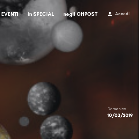
i EVENTI
in SPECIAL
negli OffPOST
Accedi
Domenica
10/03/2019