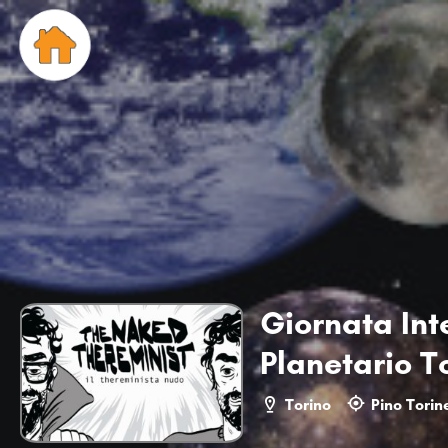
Giornata Int
Planetario To
Torino
Pino Torin