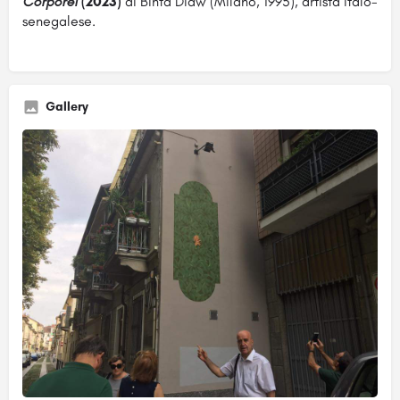
Corporel
(2023)
di Binta Diaw (Milano, 1995), artista italo-
senegalese.
Gallery