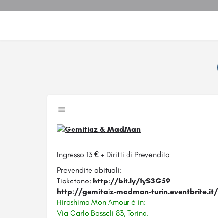
Ingresso 13 € + Diritti di Prevendita
Prevendite abituali:
Ticketone:
http://bit.ly/1yS3G59
http://
gemitaiz-madman-turin.event
brite.it/
Hiroshima Mon Amour è in:
Via Carlo Bossoli 83, Torino.