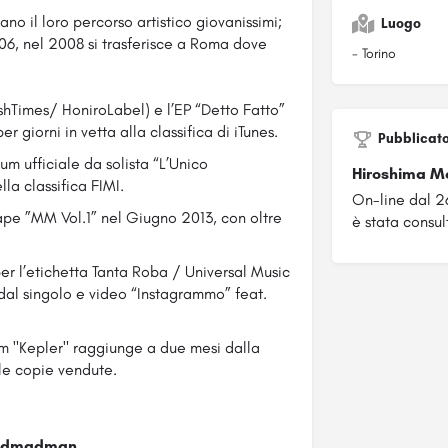
o il loro percorso artistico giovanissimi;
Luogo
06, nel 2008 si trasferisce a Roma dove
- Torino
shTimes/ HoniroLabel) e l’EP “Detto Fatto”
giorni in vetta alla classifica di iTunes.
Pubblicat
m ufficiale da solista “L’Unico
Hiroshima M
a classifica FIMI.
On-line dal 2
pe ”MM Vol.1” nel Giugno 2013, con oltre
è stata consult
er l’etichetta Tanta Roba / Universal Music
e dal singolo e video “Instagrammo” feat.
bum "Kepler" raggiunge a due mesi dalla
le copie vendute.
andmadman