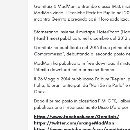
Gemitaiz & MadMan, entrambe classe 1988, inizian
MadMan vince il Tecniche Perfette Puglia nel 20
incontra Gemitaiz creando così il loro sodalizio.
Sforneranno insieme il mixtape ‘HaterProof’ (Har
(HarshTimes) pubblicato nel dicembre del 2012 per 
Gemitaiz ha pubblicato nel 2013 il suo primo albu
Compromesso”, debuttando al secondo posto nell
MadMan ha pubblicato in free download il mixta
150mila download nella prima settimana.
Il 26 Maggio 2014 pubblicano l'album "Kepler" p
Italia, 16 brani anticipati da “Non Se ne Parla” 
Coez.
Dopo il primo posto in classifica FIMI GFK, l'al
pubblicazione il riconoscimento Disco D'oro per 
https://www.facebook.com/
Gemitaiz/
https://twitter.com/
orangeMadMan
https://www.youtube.com/
user/gemitaiz