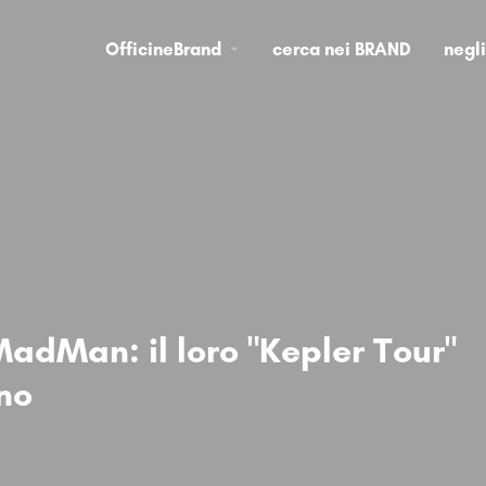
OfficineBrand
cerca nei BRAND
negl
adMan: il loro "Kepler Tour"
ino