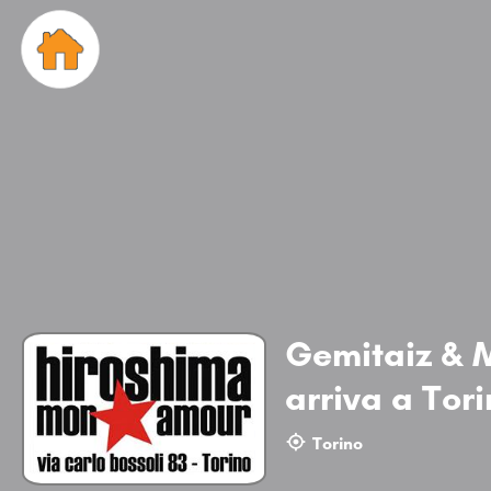
Gemitaiz & M
arriva a Tor
Torino