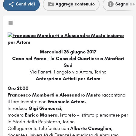
Condividi
Aggrega contenuto
Segnala
Mercoledi 28 giugno 2017
Casa nel Parco - la Casa del Quartiere a Mirafiori
Sud
Via Panetti 1 angolo via Artom, Torino
Anterprima Artisti per Artom
Ore 21:00
Francesco Momberti e Alessandro Musto
raccontano
il loro incontro con
Emanuele Artom.
Introduce
Gigi Giancursi
,
modera
Enrico Manera
, Istoreto - Istituto piemontese per
la Storia della Resistenza, Torino
Collegamento telefonico con
Alberto Cavaglion
,
docente (Università di Firenze) e studioso di ebraismo