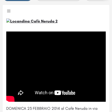
DOMENICA 23 FEBBRAIO 2014 al Cafè Neruda in via