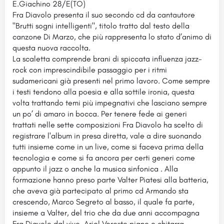
E.Giachino 28/E(TO)
Fra Diavolo presenta il suo secondo cd da cantautore
"Brutti sogni intelligenti", titolo tratto dal testo della
canzone Di Marzo, che più rappresenta lo stato d’animo di
questa nuova raccolta.
La scaletta comprende brani di spiccata influenza jazz-
rock con imprescindibile passaggio per i ritmi
sudamericani già presenti nel primo lavoro. Come sempre
i testi tendono alla poesia e alla sottile ironia, questa
volta trattando temi più impegnativi che lasciano sempre
un po’ di amaro in bocca. Per tenere fede ai generi
trattati nelle sette composizioni Fra Diavolo ha scelto di
registrare l'album in presa diretta, vale a dire suonando
tutti insieme come in un live, come si faceva prima della
tecnologia e come si fa ancora per certi generi come
appunto il jazz o anche la musica sinfonica . Alla
formazione hanno preso parte Valter Piatesi alla batteria,
che aveva già partecipato al primo cd Armando sta
crescendo, Marco Segreto al basso, il quale fa parte,
insieme a Valter, del trio che da due anni accompagna
Fra Diavolo dal vivo, Ariel Verosto piano e chitarra