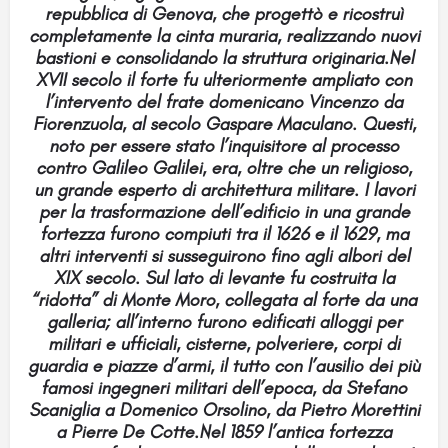
repubblica di Genova, che progettò e ricostruì
completamente la cinta muraria, realizzando nuovi
bastioni e consolidando la struttura originaria.Nel
XVII secolo il forte fu ulteriormente ampliato con
l’intervento del frate domenicano Vincenzo da
Fiorenzuola, al secolo Gaspare Maculano. Questi,
noto per essere stato l’inquisitore al processo
contro Galileo Galilei, era, oltre che un religioso,
un grande esperto di architettura militare. I lavori
per la trasformazione dell’edificio in una grande
fortezza furono compiuti tra il 1626 e il 1629, ma
altri interventi si susseguirono fino agli albori del
XIX secolo. Sul lato di levante fu costruita la
“ridotta” di Monte Moro, collegata al forte da una
galleria; all’interno furono edificati alloggi per
militari e ufficiali, cisterne, polveriere, corpi di
guardia e piazze d’armi, il tutto con l’ausilio dei più
famosi ingegneri militari dell’epoca, da Stefano
Scaniglia a Domenico Orsolino, da Pietro Morettini
a Pierre De Cotte.Nel 1859 l’antica fortezza