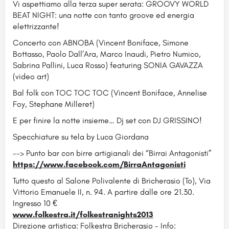
Vi aspettiamo alla terza super serata: GROOVY WORLD
BEAT NIGHT: una notte con tanto groove ed energia
elettrizzante!
Concerto con ABNOBA (Vincent Boniface, Simone
Bottasso, Paolo Dall’Ara, Marco Inaudi, Pietro Numico,
Sabrina Pallini, Luca Rosso) featuring SONIA GAVAZZA
(video art)
Bal folk con TOC TOC TOC (Vincent Boniface, Annelise
Foy, Stephane Milleret)
E per finire la notte insieme… Dj set con DJ GRISSINO!
Specchiature su tela by Luca Giordana
--> Punto bar con birre artigianali dei “Birrai Antagonisti”
https://www.facebook.com/
BirraAntagonisti
Tutto questo al Salone Polivalente di Bricherasio (To), Via
Vittorio Emanuele II, n. 94. A partire dalle ore 21.30.
Ingresso 10 €
www.folkestra.it/
folkestranights2013
Direzione artistica: Folkestra Bricherasio - Info: