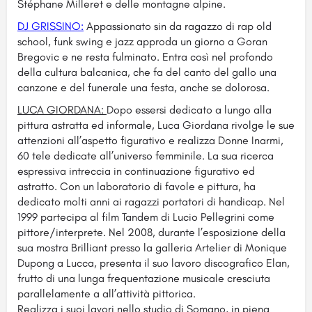
Stéphane Milleret e delle montagne alpine.
DJ GRISSINO:
Appassionato sin da ragazzo di rap old
school, funk swing e jazz approda un giorno a Goran
Bregovic e ne resta fulminato. Entra così nel profondo
della cultura balcanica, che fa del canto del gallo una
canzone e del funerale una festa, anche se dolorosa.
LUCA GIORDANA:
Dopo essersi dedicato a lungo alla
pittura astratta ed informale, Luca Giordana rivolge le sue
attenzioni all’aspetto figurativo e realizza Donne Inarmi,
60 tele dedicate all’universo femminile. La sua ricerca
espressiva intreccia in continuazione figurativo ed
astratto. Con un laboratorio di favole e pittura, ha
dedicato molti anni ai ragazzi portatori di handicap. Nel
1999 partecipa al film Tandem di Lucio Pellegrini come
pittore/interprete. Nel 2008, durante l’esposizione della
sua mostra Brilliant presso la galleria Artelier di Monique
Dupong a Lucca, presenta il suo lavoro discografico Elan,
frutto di una lunga frequentazione musicale cresciuta
parallelamente a all’attività pittorica.
Realizza i suoi lavori nello studio di Somano, in piena