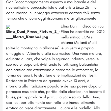
Con l'accompagnamento esperto e mai banale e del
ricercatissimo percussionista e batterista Enzo Zirili, ci
condurranno in un viaggio attraverso canzoni folk senza
tempo che ancora oggi risuonano meravigliosamente.
Elina Duni. Il disco con cui
Elina ha esordito nel 2012
nella mitica ECM si
chiama Matanë Malit
(oltre la montagna in albanese), è un vero e proprio
omaggio all'Albania e alla sua musica. Una voce matura,
educata al jazz, che volge lo sguardo indietro, verso le
sue radici popolari, rivisitando le folk-song balcaniche
con particolare attenzione a ricrearne le atmosfere, la
forma dei suoni, le strutture e le implicazioni dei testi.
Residente in Svizzera da quando aveva 10 anni, è
ritornata alla tradizione popolare del suo paese dopo un
percorso musicale che, partito dalla classica, ha toccato il
blues, per approdare al jazz. …la voce scura della Duni,
esotica, perfettamente controllata e incredibilmente
erotica colpisce direttamente il cuore e le budella. Allo