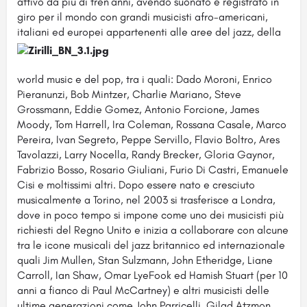
attivo da più di tren'anni, avendo suonato e registrato in
giro per il mondo con grandi musicisti afro-americani,
italiani ed europei appartenenti alle aree del jazz,
della
world music e del pop, tra i quali: Dado Moroni, Enrico
Pieranunzi, Bob Mintzer, Charlie Mariano, Steve
Grossmann, Eddie Gomez, Antonio Forcione, James
Moody, Tom Harrell, Ira Coleman, Rossana Casale, Marco
Pereira, Ivan Segreto, Peppe Servillo, Flavio Boltro, Ares
Tavolazzi, Larry Nocella, Randy Brecker, Gloria Gaynor,
Fabrizio Bosso, Rosario Giuliani, Furio Di Castri, Emanuele
Cisi e moltissimi altri. Dopo essere nato e cresciuto
musicalmente a Torino, nel 2003 si trasferisce a Londra,
dove in poco tempo si impone come uno dei musicisti più
richiesti del Regno Unito e inizia a collaborare con alcune
tra le icone musicali del jazz britannico ed internazionale
quali Jim Mullen, Stan Sulzmann, John Etheridge, Liane
Carroll, Ian Shaw, Omar LyeFook ed Hamish Stuart (per 10
anni a fianco di Paul McCartney) e altri musicisti delle
ultime generazioni come John Parricelli, Gilad Atzmon,