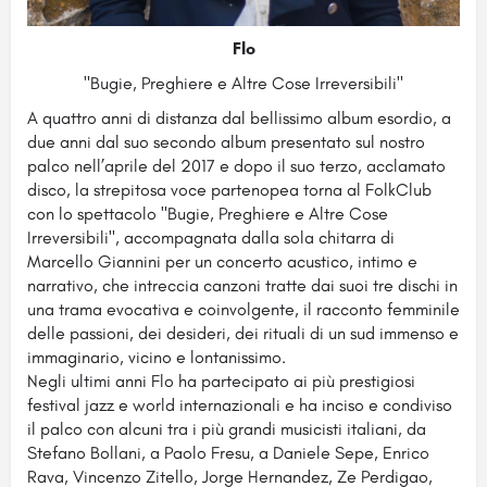
Flo
"Bugie, Preghiere e Altre Cose Irreversibili"
A quattro anni di distanza dal bellissimo album esordio, a
due anni dal suo secondo album presentato sul nostro
palco nell’aprile del 2017 e dopo il suo terzo, acclamato
disco, la strepitosa voce partenopea torna al FolkClub
con lo spettacolo "Bugie, Preghiere e Altre Cose
Irreversibili", accompagnata dalla sola chitarra di
Marcello Giannini per un concerto acustico, intimo e
narrativo, che intreccia canzoni tratte dai suoi tre dischi in
una trama evocativa e coinvolgente, il racconto femminile
delle passioni, dei desideri, dei rituali di un sud immenso e
immaginario, vicino e lontanissimo.
Negli ultimi anni Flo ha partecipato ai più prestigiosi
festival jazz e world internazionali e ha inciso e condiviso
il palco con alcuni tra i più grandi musicisti italiani, da
Stefano Bollani, a Paolo Fresu, a Daniele Sepe, Enrico
Rava, Vincenzo Zitello, Jorge Hernandez, Ze Perdigao,