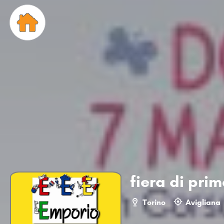
fiera di pri
Torino
Avigliana