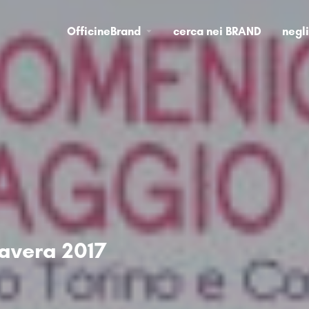
OfficineBrand
cerca nei BRAND
negl
mavera 2017