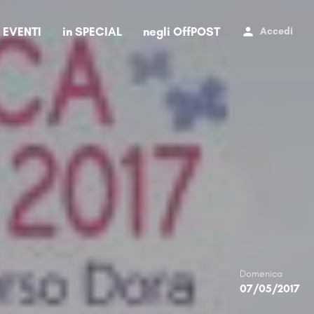
i EVENTI
in SPECIAL
negli OffPOST
Accedi
Domenica
07/05/2017