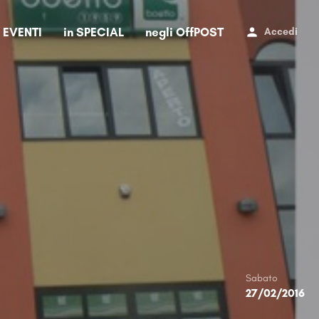
i EVENTI
in SPECIAL
negli OffPOST
Accedi
Sabato
27/02/2016