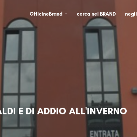
OfficineBrand
cerca nei BRAND
negl
ALDI E DI ADDIO ALL'INVERNO