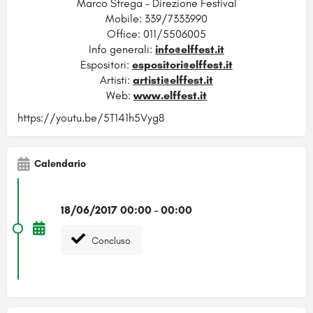
Marco Strega – Direzione Festival
Mobile: 339/7333990
Office: 011/5506005
Info generali:
info@elffest.it
Espositori:
espositori@elffest.it
Artisti:
artisti@elffest.it
Web:
www.elffest.it
https://youtu.be/5T141h5Vyg8
Calendario
18/06/2017 00:00 - 00:00
Concluso