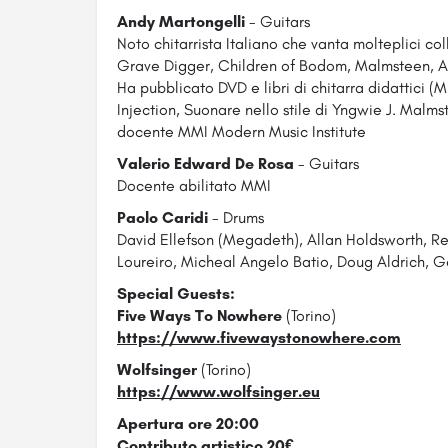
Andy Martongelli
- Guitars
Noto chitarrista Italiano che vanta molteplici co
Grave Digger, Children of Bodom, Malmsteen, A
Ha pubblicato DVD e libri di chitarra didattici (
Injection, Suonare nello stile di Yngwie J. Malm
docente MMI Modern Music Institute
Valerio Edward De Rosa
- Guitars
Docente abilitato MMI
Paolo Caridi
- Drums
David Ellefson (Megadeth), Allan Holdsworth, R
Loureiro, Micheal Angelo Batio, Doug Aldrich, G
Special Guests:
Five Ways To Nowhere
(Torino)
https://www.fivewaystonowhere.com
Wolfsinger
(Torino)
https://www.wolfsinger.eu
Apertura ore 20:00
Contributo artistico 20€