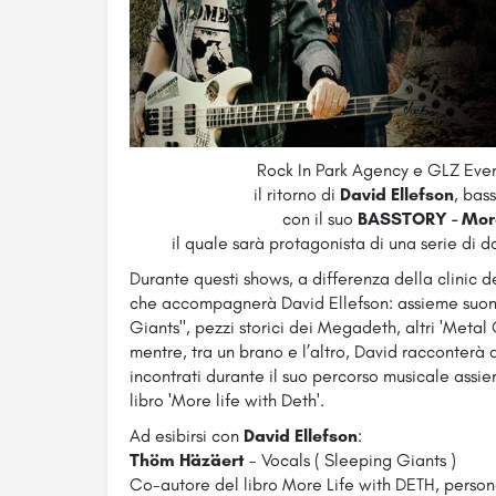
Rock In Park Agency e GLZ Event
il ritorno di
David Ellefson
, bas
con il suo
BASSTORY - More
il quale sarà protagonista di una serie di 
Durante questi shows, a differenza della clinic d
che accompagnerà David Ellefson: assieme suone
Giants", pezzi storici dei Megadeth, altri 'Metal 
mentre, tra un brano e l’altro, David racconterà a
incontrati durante il suo percorso musicale ass
libro 'More life with Deth'.
Ad esibirsi con
David Ellefson
:
Thöm Häzäert
- Vocals ( Sleeping Giants )
Co-autore del libro More Life with DETH, persona