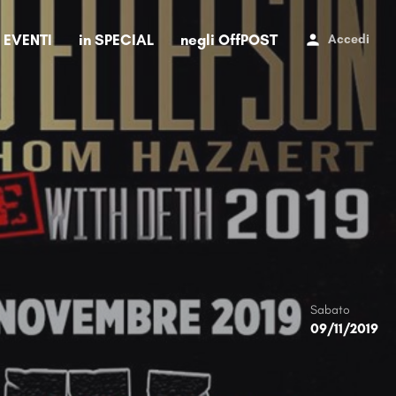
i EVENTI
in SPECIAL
negli OffPOST
Accedi
Sabato
09/11/2019