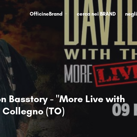
OfficineBrand
cerca nei BRAND
negl
on Basstory - "More Live with
 Collegno (TO)