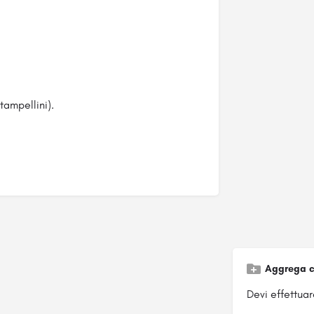
tampellini).
i
Aggrega c
Devi effettuare