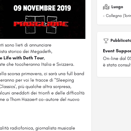
Luogo
- Collegno (Tori
Pubblicat
i sono lieti di annunciare
Event Suppo
sista storico dei Megadeth,
 Life with Deth Tour
,
On-line dal 0
date che toccheranno Italia e Svizzera.
è stata consult
ella scorsa primavera, ci sarà una full band
ranno per voi le tracce di "Sleeping
Classics', più qualche altra sorpresa,
lcuni aneddoti dei trionfi e delle difficoltà
ieme a Thom Hazaert co-autore del nuovo
lità radiofonica, giornalista musicale