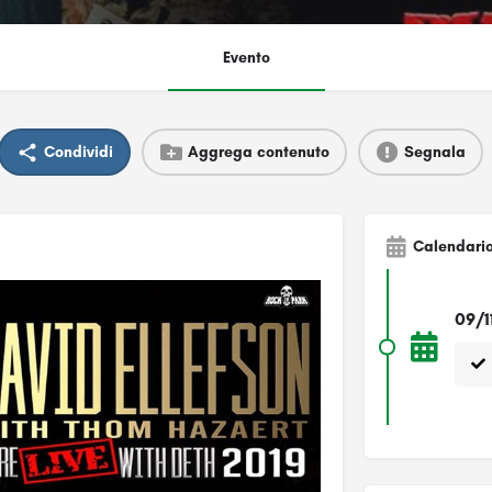
Evento
Condividi
Aggrega contenuto
Segnala
Calendari
09/1