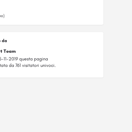
no)
o da
rt Team
5-11-2019 questa pagina
ata da 761 visitatori univoci.