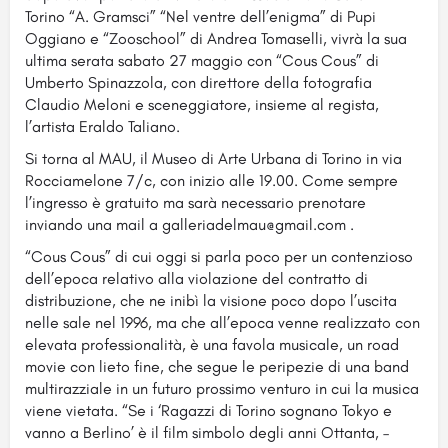
Torino “A. Gramsci” “Nel ventre dell’enigma” di Pupi
Oggiano e “Zooschool” di Andrea Tomaselli, vivrà la sua
ultima serata sabato 27 maggio con “Cous Cous” di
Umberto Spinazzola, con direttore della fotografia
Claudio Meloni e sceneggiatore, insieme al regista,
l’artista Eraldo Taliano.
Si torna al MAU, il Museo di Arte Urbana di Torino in via
Rocciamelone 7/c, con inizio alle 19.00. Come sempre
l’ingresso è gratuito ma sarà necessario prenotare
inviando una mail a galleriadelmau@gmail.com .
“Cous Cous” di cui oggi si parla poco per un contenzioso
dell’epoca relativo alla violazione del contratto di
distribuzione, che ne inibì la visione poco dopo l’uscita
nelle sale nel 1996, ma che all’epoca venne realizzato con
elevata professionalità, è una favola musicale, un road
movie con lieto fine, che segue le peripezie di una band
multirazziale in un futuro prossimo venturo in cui la musica
viene vietata. “Se i ‘Ragazzi di Torino sognano Tokyo e
vanno a Berlino’ è il film simbolo degli anni Ottanta, –