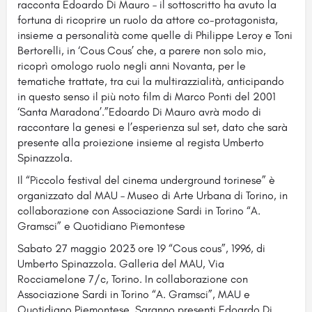
racconta Edoardo Di Mauro – il sottoscritto ha avuto la
fortuna di ricoprire un ruolo da attore co-protagonista,
insieme a personalità come quelle di Philippe Leroy e Toni
Bertorelli, in ‘Cous Cous’ che, a parere non solo mio,
ricoprì omologo ruolo negli anni Novanta, per le
tematiche trattate, tra cui la multirazzialità, anticipando
in questo senso il più noto film di Marco Ponti del 2001
‘Santa Maradona’.”Edoardo Di Mauro avrà modo di
raccontare la genesi e l’esperienza sul set, dato che sarà
presente alla proiezione insieme al regista Umberto
Spinazzola.
Il “Piccolo festival del cinema underground torinese” è
organizzato dal MAU – Museo di Arte Urbana di Torino, in
collaborazione con Associazione Sardi in Torino “A.
Gramsci” e Quotidiano Piemontese
Sabato 27 maggio 2023 ore 19 “Cous cous”, 1996, di
Umberto Spinazzola. Galleria del MAU, Via
Rocciamelone 7/c, Torino. In collaborazione con
Associazione Sardi in Torino “A. Gramsci”, MAU e
Quotidiano Piemontese. Saranno presenti Edoardo Di