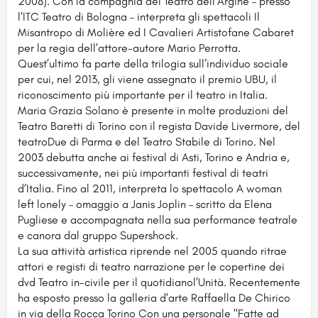
2008). Con la compagnia del Teatro dell’Argine – presso
l’ITC Teatro di Bologna – interpreta gli spettacoli Il
Misantropo di Molière ed I Cavalieri Artistofane Cabaret
per la regia dell’attore-autore Mario Perrotta.
Quest’ultimo fa parte della trilogia sull’individuo sociale
per cui, nel 2013, gli viene assegnato il premio UBU, il
riconoscimento più importante per il teatro in Italia.
Maria Grazia Solano è presente in molte produzioni del
Teatro Baretti di Torino con il regista Davide Livermore, del
teatroDue di Parma e del Teatro Stabile di Torino. Nel
2003 debutta anche ai festival di Asti, Torino e Andria e,
successivamente, nei più importanti festival di teatri
d’Italia. Fino al 2011, interpreta lo spettacolo A woman
left lonely – omaggio a Janis Joplin – scritto da Elena
Pugliese e accompagnata nella sua performance teatrale
e canora dal gruppo Supershock.
La sua attività artistica riprende nel 2005 quando ritrae
attori e registi di teatro narrazione per le copertine dei
dvd Teatro in-civile per il quotidianol’Unità. Recentemente
ha esposto presso la galleria d'arte Raffaella De Chirico
in via della Rocca Torino Con una personale "Fatte ad