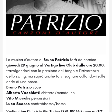
La musica d'autore di
Bruno Patrizio
farà da cornice
giovedì 29 giugno al Vertigo live Club dalle ore 20.00
,
travolgendovi con la passione del tango e l'irriverenza
dello swing, ma saprà anche farvi sognare cullandovi sulle
onde di una bossa.
Bruno Patrizio
voce
Alberto Vacchiotti
chitarra/mandolino
Vito Miccolis
percussioni
Luca Scasso
contrabbasso/basso
Vertigo Live Club è in Via Torino 29/B, 10044 Pianezza (TO)