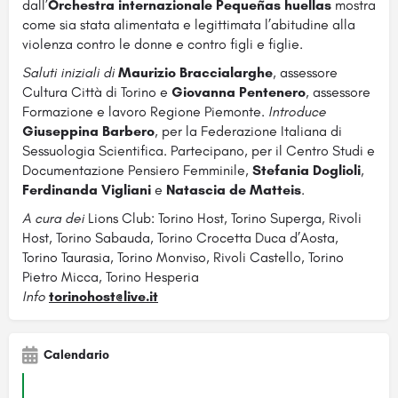
dall’
Orchestra internazionale Pequeñas huellas
mostra
come sia stata alimentata e legittimata l’abitudine alla
violenza contro le donne e contro figli e figlie.
Saluti iniziali di
Maurizio Braccialarghe
, assessore
Cultura Città di Torino e
Giovanna Pentenero
, assessore
Formazione e lavoro Regione Piemonte.
Introduce
Giuseppina Barbero
, per la Federazione Italiana di
Sessuologia Scientifica. Partecipano, per il Centro Studi e
Documentazione Pensiero Femminile,
Stefania Doglioli
,
Ferdinanda Vigliani
e
Natascia de Matteis
.
A cura dei
Lions Club: Torino Host, Torino Superga, Rivoli
Host, Torino Sabauda, Torino Crocetta Duca d’Aosta,
Torino Taurasia, Torino Monviso, Rivoli Castello, Torino
Pietro Micca, Torino Hesperia
Info
torinohost@live.it
Calendario