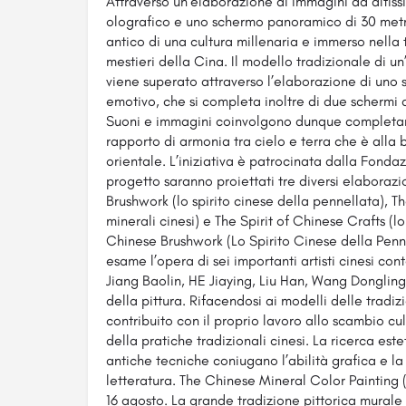
Attraverso un’elaborazione di immagini ad altiss
olografico e uno schermo panoramico di 30 metri,
antico di una cultura millenaria e immerso nella t
mestieri della Cina. Il modello tradizionale di u
viene superato attraverso l’elaborazione di uno 
emotivo, che si completa inoltre di due schermi a 
Suoni e immagini coinvolgono dunque completame
rapporto di armonia tra cielo e terra che è alla 
orientale. L’iniziativa è patrocinata dalla Fonda
progetto saranno proiettati tre diversi elaborazio
Brushwork (lo spirito cinese della pennellata), T
minerali cinesi) e The Spirit of Chinese Crafts (lo 
Chinese Brushwork (Lo Spirito Cinese della Pennel
esame l’opera di sei importanti artisti cinesi c
Jiang Baolin, HE Jiaying, Liu Han, Wang Dongling) 
della pittura. Rifacendosi ai modelli delle tradi
contribuito con il proprio lavoro allo scambio cu
della pratiche tradizionali cinesi. La ricerca est
antiche tecniche coniugano l’abilità grafica e la
letteratura. The Chinese Mineral Color Painting (
16 agosto. La grande tradizione pittorica murale