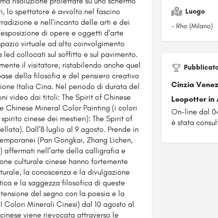
ima risoluzione proiettate su uno schermo
 lo spettatore è avvolto nel fascino
Luogo
radizione e nell’incanto delle arti e dei
- Rho (Milano)
n’esposizione di opere e oggetti d’arte
spazio virtuale ad alto coinvolgimento
led collocati sul soffitto e sul pavimento.
nte il visitatore, ristabilendo anche quel
Pubblicat
base della filosofia e del pensiero creativo
Cinzia Vene
zione Italia Cina. Nel periodo di durata del
ni video dai titoli: The Spirit of Chinese
Leopotter in 
he Chinese Mineral Color Painting (i colori
On-line dal 
spirito cinese dei mestieri): The Spirit of
è stata consult
lata). Dall’8 luglio al 9 agosto. Prende in
ontemporanei (Pan Gongkai, Zhang Lichen,
affermati nell’arte della calligrafia e
zione culturale cinese hanno fortemente
lturale, la conoscenza e la divulgazione
etica e la saggezza filosofica di queste
 tensione del segno con la poesia e la
I Colori Minerali Cinesi) dal 10 agosto al
 cinese viene rievocata attraverso le