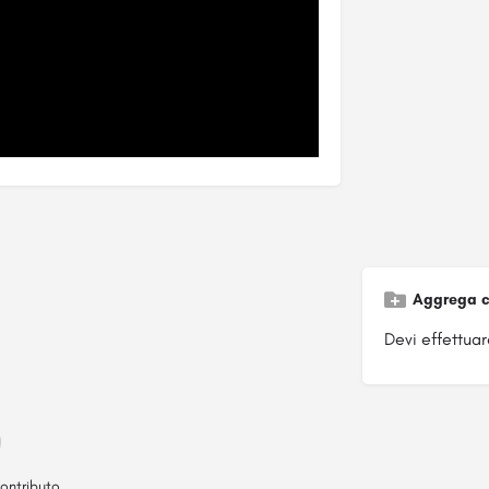
Aggrega c
Devi effettuare
ontributo.