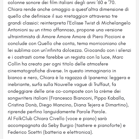
colonne sonore dei film italiani degli anni ’60 e ’70.
Chiara rende anche omaggio a quest’altra dimensione di
quello che definisce il suo «retaggio» attraverso tre
grandi classici: reinterpreta l’Eclisse Twist di Michelangelo
Antonioni su un ritmo affannoso, propone una versione
ultraintimista di Amore Amore Amore di Piero Piccioni e
conclude con Quello che conta, tema morriconiano che
lei sublima con un’infinita dolcezza. Giocando con i silenzi
e i costrasti come farebbe un regista con la luce, Marc
Collin ha creato per ogni titolo delle atmosfere
cinematografiche diverse. In questo immaginario in
bianco e nero, Chiara è la ragazza di Ipanema: leggera e
inebriante, surfa sulla Nouvelle vague di Truffaut, fa
ondeggiare delle arie co-composte con la crème dei
songwriters italiani (Francesco Bianconi, Pippo Kaballa,
Cristina Donà, Diego Mancino, Diana Tejera e Dimartino),
riprende perfino languidamente Parole Parole.
Al FolkClub Chiara Civello (voce e piano) sarà
accompagnata da Seby Burgio (tastiere e pianoforte) e
Federico Scettri (batteria e elettronica).