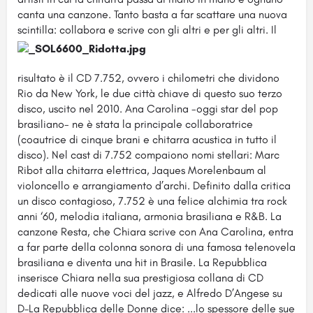
canta una canzone. Tanto basta a far scattare una nuova
scintilla: collabora e scrive con gli altri e per gli altri.
Il
risultato è il CD 7.752, ovvero i chilometri che dividono
Rio da New York, le due città chiave di questo suo terzo
disco, uscito nel 2010. Ana Carolina -oggi star del pop
brasiliano- ne è stata la principale collaboratrice
(coautrice di cinque brani e chitarra acustica in tutto il
disco). Nel cast di 7.752 compaiono nomi stellari: Marc
Ribot alla chitarra elettrica, Jaques Morelenbaum al
violoncello e arrangiamento d’archi. Definito dalla critica
un disco contagioso, 7.752 è una felice alchimia tra rock
anni ‘60, melodia italiana, armonia brasiliana e R&B. La
canzone Resta, che Chiara scrive con Ana Carolina, entra
a far parte della colonna sonora di una famosa telenovela
brasiliana e diventa una hit in Brasile. La Repubblica
inserisce Chiara nella sua prestigiosa collana di CD
dedicati alle nuove voci del jazz, e Alfredo D’Angese su
D–La Repubblica delle Donne dice: ...lo spessore delle sue