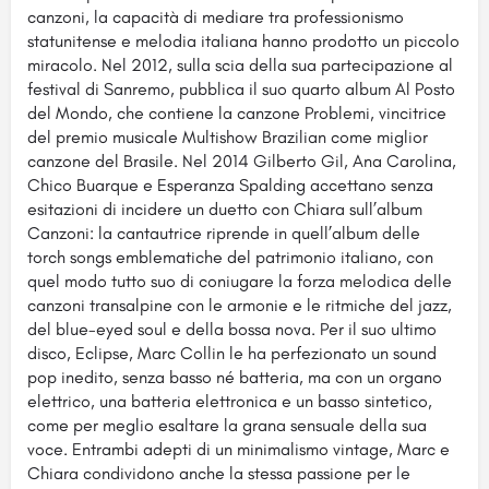
canzoni, la capacità di mediare tra professionismo
statunitense e melodia italiana hanno prodotto un piccolo
miracolo. Nel 2012, sulla scia della sua partecipazione al
festival di Sanremo, pubblica il suo quarto album Al Posto
del Mondo, che contiene la canzone Problemi, vincitrice
del premio musicale Multishow Brazilian come miglior
canzone del Brasile. Nel 2014 Gilberto Gil, Ana Carolina,
Chico Buarque e Esperanza Spalding accettano senza
esitazioni di incidere un duetto con Chiara sull’album
Canzoni: la cantautrice riprende in quell’album delle
torch songs emblematiche del patrimonio italiano, con
quel modo tutto suo di coniugare la forza melodica delle
canzoni transalpine con le armonie e le ritmiche del jazz,
del blue-eyed soul e della bossa nova. Per il suo ultimo
disco, Eclipse, Marc Collin le ha perfezionato un sound
pop inedito, senza basso né batteria, ma con un organo
elettrico, una batteria elettronica e un basso sintetico,
come per meglio esaltare la grana sensuale della sua
voce. Entrambi adepti di un minimalismo vintage, Marc e
Chiara condividono anche la stessa passione per le