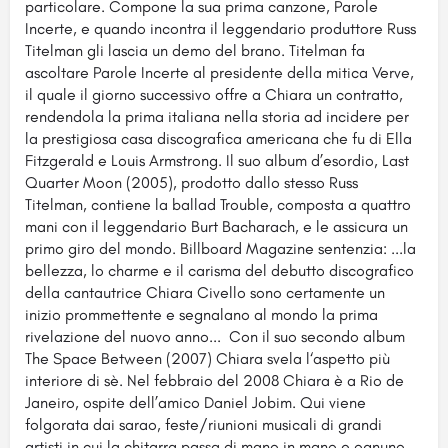
particolare. Compone la sua prima canzone, Parole
Incerte, e quando incontra il leggendario produttore Russ
Titelman gli lascia un demo del brano. Titelman fa
ascoltare Parole Incerte al presidente della mitica Verve,
il quale il giorno successivo offre a Chiara un contratto,
rendendola la prima italiana nella storia ad incidere per
la prestigiosa casa discografica americana che fu di Ella
Fitzgerald e Louis Armstrong. Il suo album d’esordio, Last
Quarter Moon (2005), prodotto dallo stesso Russ
Titelman, contiene la ballad Trouble, composta a quattro
mani con il leggendario Burt Bacharach, e le assicura un
primo giro del mondo. Billboard Magazine sentenzia: ...la
bellezza, lo charme e il carisma del debutto discografico
della cantautrice Chiara Civello sono certamente un
inizio prommettente e segnalano al mondo la prima
rivelazione del nuovo anno... Con il suo secondo album
The Space Between (2007) Chiara svela l‘aspetto più
interiore di sè. Nel febbraio del 2008 Chiara è a Rio de
Janeiro, ospite dell’amico Daniel Jobim. Qui viene
folgorata dai sarao, feste/riunioni musicali di grandi
artisti in cui la chitarra passa di mano in mano e ognuno