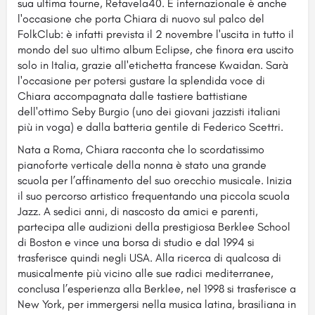
sua ultima tourne, Refavela40. E internazionale è anche
l'occasione che porta Chiara di nuovo sul palco del
FolkClub: è infatti prevista il 2 novembre l'uscita in tutto il
mondo del suo ultimo album Eclipse, che finora era uscito
solo in Italia, grazie all'etichetta francese Kwaidan. Sarà
l'occasione per potersi gustare la splendida voce di
Chiara accompagnata dalle tastiere battistiane
dell'ottimo Seby Burgio (uno dei giovani jazzisti italiani
più in voga) e dalla batteria gentile di Federico Scettri.
Nata a Roma, Chiara racconta che lo scordatissimo
pianoforte verticale della nonna è stato una grande
scuola per l’affinamento del suo orecchio musicale. Inizia
il suo percorso artistico frequentando una piccola scuola
Jazz. A sedici anni, di nascosto da amici e parenti,
partecipa alle audizioni della prestigiosa Berklee School
di Boston e vince una borsa di studio e dal 1994 si
trasferisce quindi negli USA. Alla ricerca di qualcosa di
musicalmente più vicino alle sue radici mediterranee,
conclusa l’esperienza alla Berklee, nel 1998 si trasferisce a
New York, per immergersi nella musica latina, brasiliana in