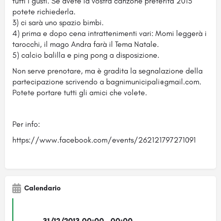
tutti i gusti. Se avete la vostra canzone preferita 2013
potete richiederla.
3) ci sarà uno spazio bimbi.
4) prima e dopo cena intrattenimenti vari: Momi leggerà i
tarocchi, il mago Andra farà il Tema Natale.
5) calcio balilla e ping pong a disposizione.
Non serve prenotare, ma è gradita la segnalazione della
partecipazione scrivendo a bagnimunicipali@gmail.com.
Potete portare tutti gli amici che volete.
Per info:
https://www.facebook.com/events/262121797271091
Calendario
31/12/2013 00:00 - 00:00