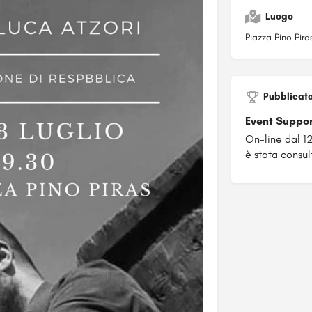
Luogo
Piazza Pino Pira
Pubblicat
Event Suppo
On-line dal 1
è stata consult