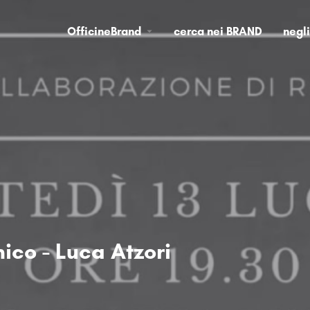
OfficineBrand
cerca nei BRAND
negl
co - Luca Atzori