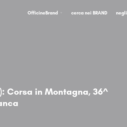
OfficineBrand
cerca nei BRAND
negl
): Corsa in Montagna, 36^
ianca