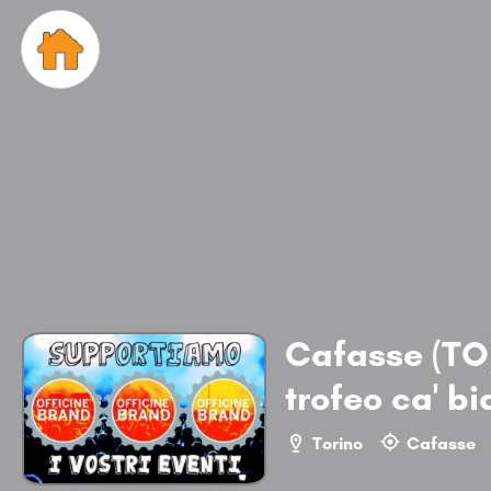
Cafasse (TO
trofeo ca' b
Torino
Cafasse