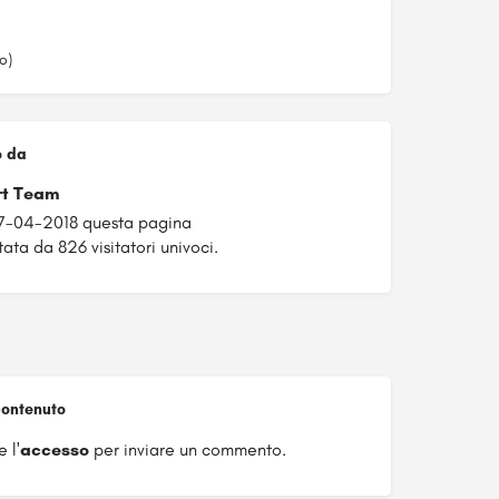
o)
o da
rt Team
27-04-2018 questa pagina
tata da 826 visitatori univoci.
ontenuto
 l'
accesso
per inviare un commento.