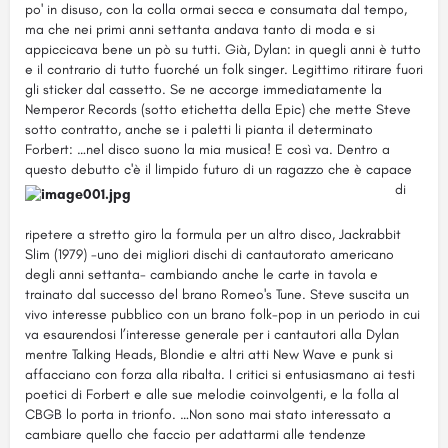
po' in disuso, con la colla ormai secca e consumata dal tempo,
ma che nei primi anni settanta andava tanto di moda e si
appiccicava bene un pò su tutti. Già, Dylan: in quegli anni è tutto
e il contrario di tutto fuorché un folk singer. Legittimo ritirare fuori
gli sticker dal cassetto. Se ne accorge immediatamente la
Nemperor Records (sotto etichetta della Epic) che mette Steve
sotto contratto, anche se i paletti li pianta il determinato
Forbert: …nel disco suono la mia musica! E così va. Dentro a
questo debutto c'è il limpido futuro di un ragazzo
che è capace
di
ripetere a stretto giro la formula per un altro disco, Jackrabbit
Slim (1979) -uno dei migliori dischi di cantautorato americano
degli anni settanta- cambiando anche le carte in tavola e
trainato dal successo del brano Romeo's Tune. Steve suscita un
vivo interesse pubblico con un brano folk-pop in un periodo in cui
va esaurendosi l’interesse generale per i cantautori alla Dylan
mentre Talking Heads, Blondie e altri atti New Wave e punk si
affacciano con forza alla ribalta. I critici si entusiasmano ai testi
poetici di Forbert e alle sue melodie coinvolgenti, e la folla al
CBGB lo porta in trionfo. …Non sono mai stato interessato a
cambiare quello che faccio per adattarmi alle tendenze