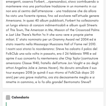
emergenti, osserva Forbert, …ripensandoci, stavo contribuendo a
mantenere viva una particolare tradizione in un momento in cui
non era al centro dell’attenzione - una tradizione che da allora
ha visto una fiorente ripresa, fino ad evolvere nell’attuale genere
Americana. In quasi 40 album pubblicati, Forbert ha collezionato
un lungo elenco di canzoni indimenticabili e album quali Streets
of This Town, The American in Me, Mission of the Crossroad Palms
e Just Like There's Nothin 'to It che sono vere e proprie pietre
miliari. E’ stato nominato per un Grammy Award nel 2004 ed è
stato inserito nella Mississippi Musicians Hall of Fame nel 2010.
I nostri soci storici lo ricorderanno: Steve ha calcato il palco del
FolkClub una sola volta in passato, era il 26 febbraio 1998 e ad
aprire il suo concerto fu nientemeno che Chip Taylor (cantautore
americano Classe 1940, fratello dell'attore Jon Voight e zio degli
attori Angelina Jolie e James Haven). Ha dovuto annullare il suo
tour europeo 2018 (e quindi il suo ritorno al FolkClub dopo 20
anni) per una grave malattia, ora sta decisamente meglio e si
rimette in cammino, e lo fa alla grande! Bentornato Steve!!
Calendario