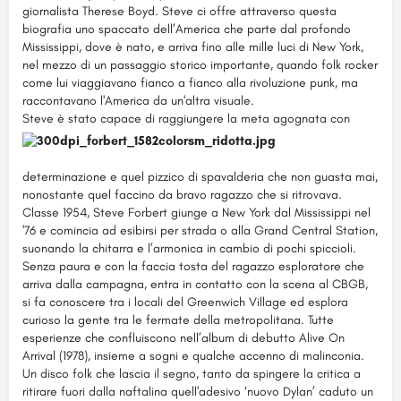
giornalista Therese Boyd. Steve ci offre attraverso questa
biografia uno spaccato dell’America che parte dal profondo
Mississippi, dove è nato, e arriva fino alle mille luci di New York,
nel mezzo di un passaggio storico importante, quando folk rocker
come lui viaggiavano fianco a fianco alla rivoluzione punk, ma
raccontavano l'America da un'altra visuale.
Steve è stato capace di raggiungere la meta agognata con
determinazione e quel pizzico di spavalderia che non guasta mai,
nonostante quel faccino da bravo ragazzo che si ritrovava.
Classe 1954, Steve Forbert giunge a New York dal Mississippi nel
'76 e comincia ad esibirsi per strada o alla Grand Central Station,
suonando la chitarra e l’armonica in cambio di pochi spiccioli.
Senza paura e con la faccia tosta del ragazzo esploratore che
arriva dalla campagna, entra in contatto con la scena al CBGB,
si fa conoscere tra i locali del Greenwich Village ed esplora
curioso la gente tra le fermate della metropolitana. Tutte
esperienze che confluiscono nell’album di debutto Alive On
Arrival (1978), insieme a sogni e qualche accenno di malinconia.
Un disco folk che lascia il segno, tanto da spingere la critica a
ritirare fuori dalla naftalina quell'adesivo ‘nuovo Dylan’ caduto un