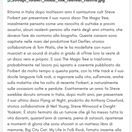
Ritorna in Italia dopo moltissimi anni il cantautore cult Steve
Forbert per presentare il suo nuovo disco The Magic Tree,
inizialmente pensata come una raccolta di outtake e provini
acustici, alcuni risalenti persino alla metà degli anni ottanta, che
doveva fare da contorno alla biografia. Queste canzoni sono
capitate nelle mani del produttore Karl Derfler, storico
collaboratore di Tom Waits, che le ha modellate con nuovi
musicisti e un sound di studio in grado di offrire loro la veste di
un disco vero e proprio. E così The Magic Tree si trasforma
probabilmente nel lavoro più ispirato e coerente pubblicato da
Forbert da molto tempo a questa parte, con la title track e il suo
docile languore folk rock, a ragionare sulla vita, sull'amore, anche
sulla malattia che ha colto di recente Forbert, e naturalmente
sulle occasioni colte e perdute. Esattamente un anno fa Steve
sarebbe dovuto arrivare in Italia, dopo molti anni, per presentare
il suo ultimo disco Flying at Night, prodotto da Anthony Crawford,
storico collaboratore di Neil Young, Steve Winwood e Dwight
Yoakam. È stato fermato da un tumore che gli ha messo tutta la
vita davanti, quarant'anni di carriera, piena di ostacoli, ripartenze
e momenti di gloria che sono sfociati in un inatteso libro di
memorie, Big City Cat: My Life In Folk Rock, firmato insieme alla