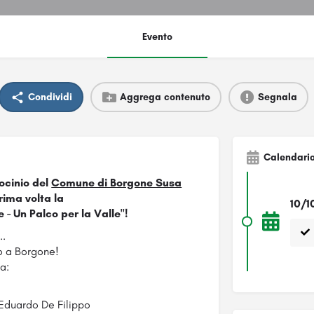
Evento
Condividi
Aggrega contenuto
Segnala
Calendari
ocinio del
Comune di Borgone Susa
rima volta la
10/1
- Un Palco per la Valle"!
..
o a Borgone!
a:
 Eduardo De Filippo