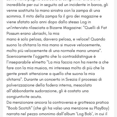
incredibile per cui in seguito ad un incidente in barca, gli
venne sostituita la mano sinistra con la zampa di una
scimmia. Il mito della zampa fa il giro dei magazine e
viene sfatato solo anni dopo dallo stesso Log in
un'intervista rilasciata a Bizarre Magazine: "Quelli di Fat
Possum erano ubriachi, la mia
mano è solo pelosa, davvero pelosa, e veloce! Quando
suono la chitarra la mia mano si muove velocemente,
molto più velocemente di una normale mano umana".
Scenicamente l'oggetto che lo contraddistingue è
lʼinseparabile elmetto "La mia faccia non ha niente a che
fare con la mia musica, mi interessa molto di più che la
gente presti attenzione a quello che suona la mia
chitarra". Durante un concerto in Svezia il processo di
polverizzazione della fodera interna, mescolato
allʼabbondante sudorazione, gli è costato una
congiuntivite acuta.
Da menzionare ancora la controversa e grottesca pratica
"Boob Scotch" (che gli ha valso una menzione su PlayBoy)
narrata nel pezzo omonimo dall'album ʻLog Bobʼ, in cui il