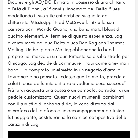
Diddley e gli AC/DC. Entrato in pos
sesso di una chitarra
all'età di 11 anni, a 16 anni si innamora del Delta Blues,
modellando il suo stile chitarristico su quello del
chitarrista 'Mississippi' Fred McDowell. Inizia la sua
carriera con i Mondo Guano, una band metal blues di
quattro elementi. Al termine di questa esperienza, Log
diventa metà del duo Delta blues Doo Rag con Thermos
Malling. Un bel giorno Malling abbandona la band
proprio nel mezzo di un tour. Rimasto solo sulla strada per
Chicago, Log decide di continuare il tour come one- man
band "Ho comprato un elmetto in un negozio dʼarmi a
Lawrence e ho pensato: indosso quell'elmetto, prendo a
calci il case della mia chitarra e vediamo cosa succede".
Più tardi acquista una cassa e un cembalo, corredati di un
pedale customizzato. Questi nuovi strumenti, combinati
con il suo stile di chitarra slide, la voce distorta dal
microfono del telefono e un accompagnamento ritmico
latineggiante, costituiranno la cornice compositiva delle
canzoni di Log.