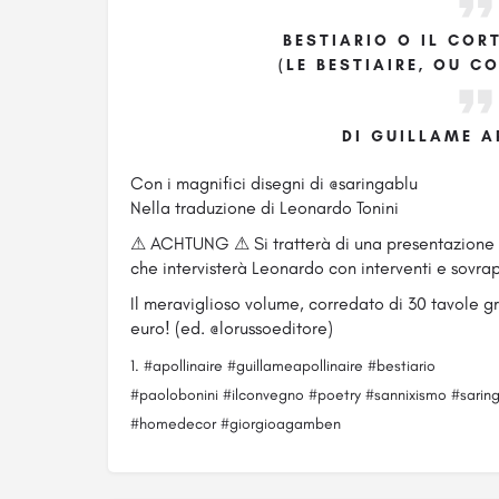
BESTIARIO O IL COR
(LE BESTIAIRE, OU C
DI GUILLAME A
Con i magnifici disegni di @saringablu
Nella traduzione di Leonardo Tonini
⚠ ACHTUNG ⚠ Si tratterà di una presentazione sa
che intervisterà Leonardo con interventi e sovra
Il meraviglioso volume, corredato di 30 tavole gra
euro! (ed. @lorussoeditore)
#apollinaire #guillameapollinaire #bestiario
#paolobonini #ilconvegno #poetry #sannixismo #saring
#homedecor #giorgioagamben