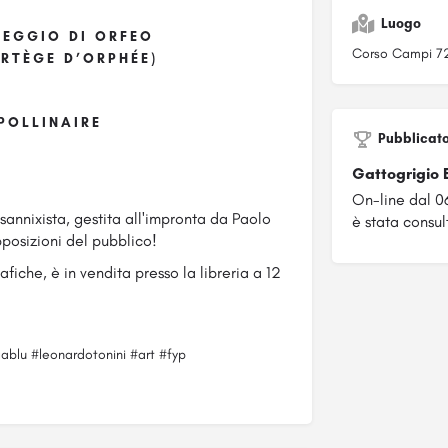
Luogo
TEGGIO DI ORFEO
Corso Campi 7
ORTÈGE D’ORPHÉE)
POLLINAIRE
Pubblicat
Gattogrigio 
On-line dal 
nnixista, gestita all'impronta da Paolo
è stata consul
pposizioni del pubblico!
fiche, è in vendita presso la libreria a 12
ablu #leonardotonini #art #fyp