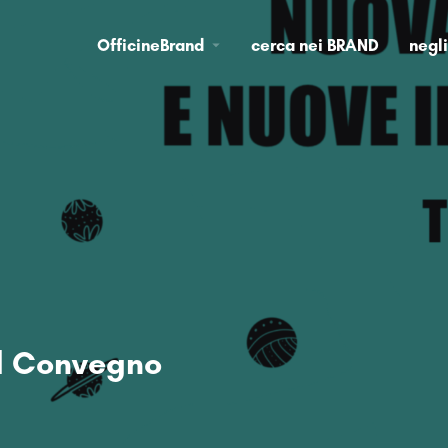
OfficineBrand
cerca nei BRAND
negl
l Convegno