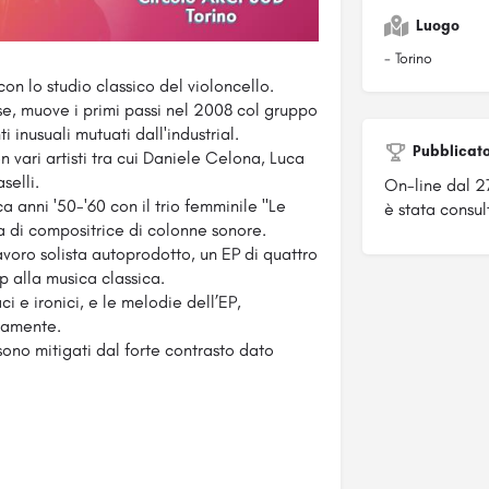
Luogo
- Torino
n lo studio classico del violoncello.
ese, muove i primi passi nel 2008 col gruppo
 inusuali mutuati dall'industrial.
Pubblicat
vari artisti tra cui Daniele Celona, Luca
selli.
On-line dal 
 anni '50-'60 con il trio femminile "Le
è stata consult
la di compositrice di colonne sonore.
avoro solista autoprodotto, un EP di quattro
p alla musica classica.
ci e ironici, e le melodie dell’EP,
camente.
a sono mitigati dal forte contrasto dato