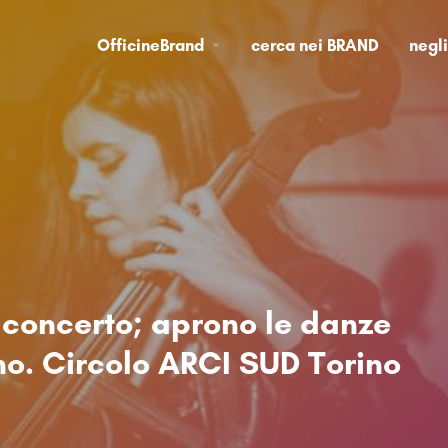
OfficineBrand
cerca nei BRAND
negl
 concerto; aprono le danze
o. Circolo ARCI SUD Torino