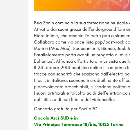
Bea Zanin comincia la sua formazione musicale co
Attratta dai suoni grezzi dell'underground Torin
Hidre Intime, che associa l'electro pop a strumenti
Collabora come violoncellista pop/post-rock con 
Morino (Mau Mau), Spaccamonti, Bianco, Jack Ja
Parallelamente porta avanti un progetto di musica
Bahamas". Affianca all'attività di musicista quel
Il 24 ottobre 2014 pubblica online il suo primo l
tracce con sonorità che spaziano dall'electro po
I testi, in italiano, suonano incredibilmente effica
piacevolmente orecchiabili, si snodano polifoni
I suoni artificiali e talvolta acidi dell'elettronic
dall'utilizzo di cori lirici e del violoncello.
Concerto gratuito per Soci ARCI
Circolo Arci SUD è in
Via Principe Tommaso 18/bis, 10125 Torino