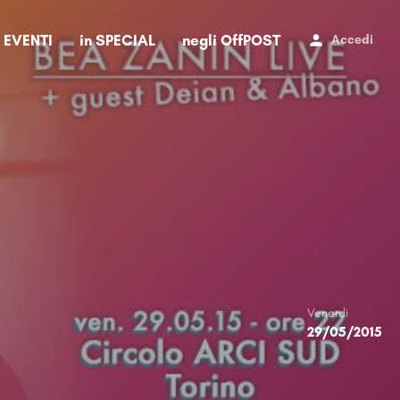
i EVENTI
in SPECIAL
negli OffPOST
Accedi
Venerdi
29/05/2015