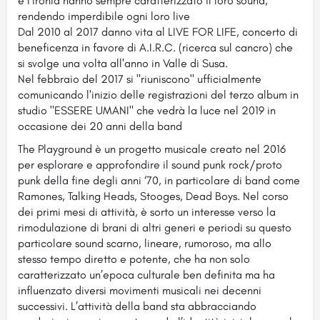
e l’ironia hanno sempre caratterizzato il loro sound,
rendendo imperdibile ogni loro live
Dal 2010 al 2017 danno vita al LIVE FOR LIFE, concerto di
beneficenza in favore di A.I.R.C. (ricerca sul cancro) che
si svolge una volta all'anno in Valle di Susa.
Nel febbraio del 2017 si "riuniscono" ufficialmente
comunicando l'inizio delle registrazioni del terzo album in
studio "ESSERE UMANI" che vedrà la luce nel 2019 in
occasione dei 20 anni della band
The Playground è un progetto musicale creato nel 2016
per esplorare e approfondire il sound punk rock/proto
punk della fine degli anni ‘70, in particolare di band come
Ramones, Talking Heads, Stooges, Dead Boys. Nel corso
dei primi mesi di attività, è sorto un interesse verso la
rimodulazione di brani di altri generi e periodi su questo
particolare sound scarno, lineare, rumoroso, ma allo
stesso tempo diretto e potente, che ha non solo
caratterizzato un’epoca culturale ben definita ma ha
influenzato diversi movimenti musicali nei decenni
successivi. L’attività della band sta abbracciando