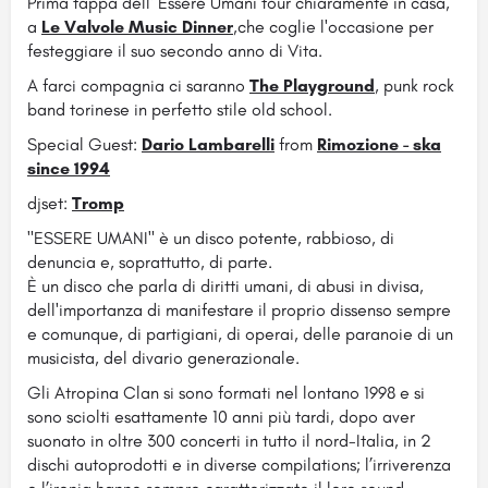
Prima tappa dell' Essere Umani tour chiaramente in casa,
a
Le Valvole Music Dinner
,che coglie l'occasione per
festeggiare il suo secondo anno di Vita.
A farci compagnia ci saranno
The Playground
, punk rock
band torinese in perfetto stile old school.
Special Guest:
Dario Lambarelli
from
Rimozione - ska
since 1994
djset:
Tromp
"ESSERE UMANI" è un disco potente, rabbioso, di
denuncia e, soprattutto, di parte.
È un disco che parla di diritti umani, di abusi in divisa,
dell'importanza di manifestare il proprio dissenso sempre
e comunque, di partigiani, di operai, delle paranoie di un
musicista, del divario generazionale.
Gli Atropina Clan si sono formati nel lontano 1998 e si
sono sciolti esattamente 10 anni più tardi, dopo aver
suonato in oltre 300 concerti in tutto il nord-Italia, in 2
dischi autoprodotti e in diverse compilations; l’irriverenza