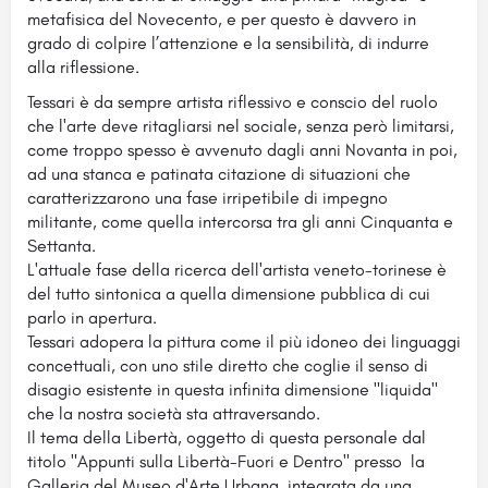
metafisica del Novecento, e per questo è davvero in
grado di colpire l’attenzione e la sensibilità, di indurre
alla riflessione.
Tessari è da sempre artista riflessivo e conscio del ruolo
che l'arte deve ritagliarsi nel sociale, senza però limitarsi,
come troppo spesso è avvenuto dagli anni Novanta in poi,
ad una stanca e patinata citazione di situazioni che
caratterizzarono una fase irripetibile di impegno
militante, come quella intercorsa tra gli anni Cinquanta e
Settanta.
L'attuale fase della ricerca dell'artista veneto-torinese è
del tutto sintonica a quella dimensione pubblica di cui
parlo in apertura.
Tessari adopera la pittura come il più idoneo dei linguaggi
concettuali, con uno stile diretto che coglie il senso di
disagio esistente in questa infinita dimensione "liquida"
che la nostra società sta attraversando.
Il tema della Libertà, oggetto di questa personale dal
titolo "Appunti sulla Libertà-Fuori e Dentro" presso la
Galleria del Museo d'Arte Urbana, integrata da una