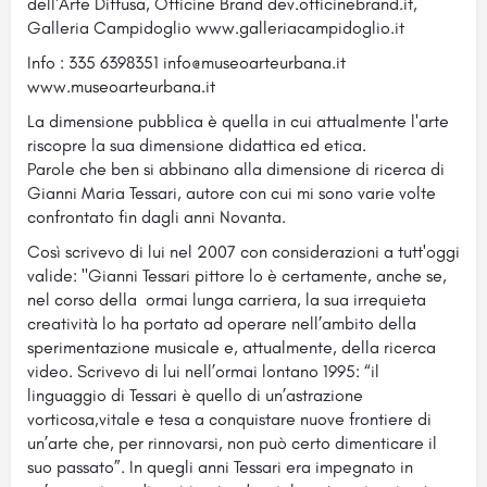
dell'Arte Diffusa, Officine Brand dev.officinebrand.it,
Galleria Campidoglio www.galleriacampidoglio.it
Info : 335 6398351 info@museoarteurbana.it
www.museoarteurbana.it
La dimensione pubblica è quella in cui attualmente l'arte
riscopre la sua dimensione didattica ed etica.
Parole che ben si abbinano alla dimensione di ricerca di
Gianni Maria Tessari, autore con cui mi sono varie volte
confrontato fin dagli anni Novanta.
Così scrivevo di lui nel 2007 con considerazioni a tutt'oggi
valide: "Gianni Tessari pittore lo è certamente, anche se,
nel corso della ormai lunga carriera, la sua irrequieta
creatività lo ha portato ad operare nell’ambito della
sperimentazione musicale e, attualmente, della ricerca
video. Scrivevo di lui nell’ormai lontano 1995: “il
linguaggio di Tessari è quello di un’astrazione
vorticosa,vitale e tesa a conquistare nuove frontiere di
un’arte che, per rinnovarsi, non può certo dimenticare il
suo passato”. In quegli anni Tessari era impegnato in