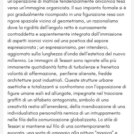
un’operazione di matrice tendenzialmente aniconica tesa
verso un’immagine organicista. Il suo impianto formale si è
poi gradualmente ricomposto in una figurazione resa con
rigore spaziale vicino al geometrismo, un razionalismo
dove la rigidità dell’angolo retto è curiosamente
contraddetta e sapientemente integrata dall’immissione
di aspetti iconici vicini ad una poetica dal sapore
espressionista ; un espressionismo, per intenderci,
aggiornato sulla lunghezza d’onda dell’estetica del nuovo
millennio. Le immagini di Tessari sono ispirate alla più
immanente quotidianità fatta di turbolenze e frenetica
volontà di affermazione, periferie alienate, fredde
architetture post industriali. Queste strutture urbane
asettiche e totalizzanti si confrontano con l’opposizione di
figure umane esili ed allungate, impegnate nel tracciare
graffiti di un alfabeto antagonista, simbolo di una
creatività restia all’arrendersi, della rivendicazione di una
individualistica personalità nemica di un intruppamento
nelle fila della comunicazione globalizzata. Lo stile di
Tessari si mantiene sul filo di una contemporaneità
evocata, una sorta di omaggio alla pittura “magica” e