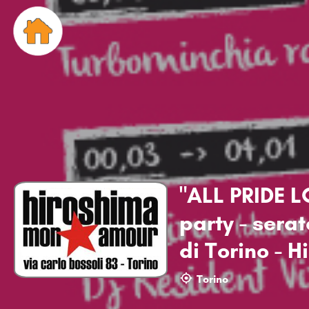
"ALL PRIDE L
party - serat
di Torino - 
Torino