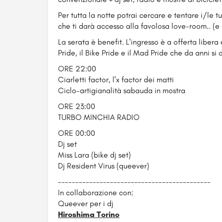
Per tutta la notte potrai cercare e tentare i/le t
che ti darà accesso alla favolosa love-room.. (e n
La serata è benefit. L'ingresso è a offerta libera 
Pride, il Bike Pride e il Mad Pride che da anni si d
ORE 22:00
Ciarletti factor, l'x factor dei matti
Ciclo-artigianalità sabauda in mostra
ORE 23:00
TURBO MINCHIA RADIO
ORE 00:00
Dj set
Miss Lara (bike dj set)
Dj Resident Virus (queever)
--------------------------
------------------
In collaborazione con:
Queever per i dj
Hiroshima Torino