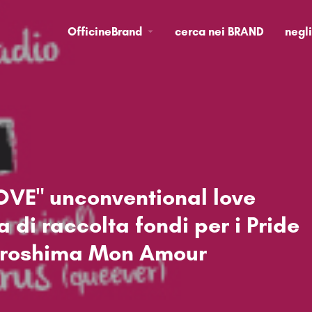
OfficineBrand
cerca nei BRAND
negl
OVE" unconventional love
a di raccolta fondi per i Pride
Hiroshima Mon Amour