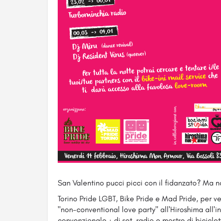
San Valentino pucci picci con il fidanzato? Ma no
Torino Pride LGBT, Bike Pride e Mad Pride, per v
"non-conventional love party" all'Hiroshima all'
convenzionale + dj set, radio e mostre di biciclet