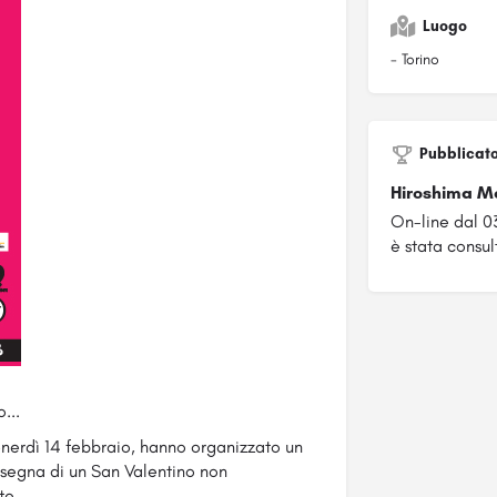
Luogo
- Torino
Pubblicat
Hiroshima M
On-line dal 
è stata consul
...
enerdì 14 febbraio, hanno organizzato un
insegna di un San Valentino non
te.