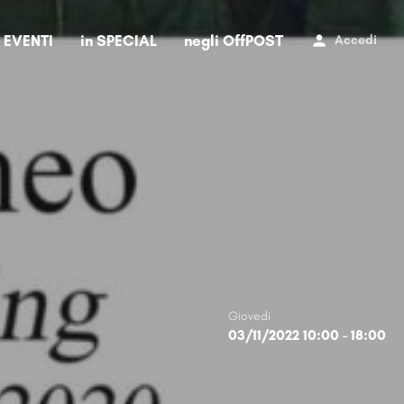
i EVENTI
in SPECIAL
negli OffPOST
Accedi
Giovedi
03/11/2022 10:00 - 18:00