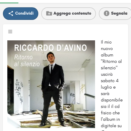
Condividi
Aggrega contenuto
Segnala
Il mio
nuovo
album
"Ritorno al
silenzio"
uscirà
sabato 4
luglio e
sarà
disponibile
sia il il cd
fisico che
l'album in
digitale su