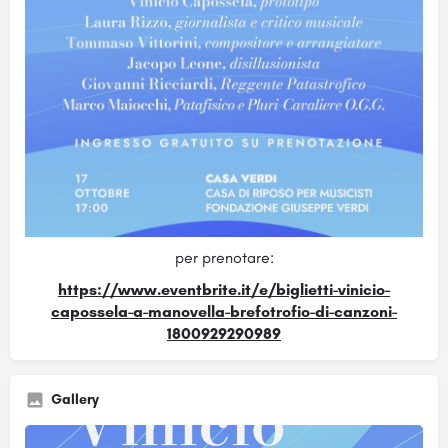
per prenotare:
https://www.eventbrite.it/e/biglietti-vinicio-
capossela-a-manovella-brefotrofio-di-canzoni-
1800929290989
Gallery