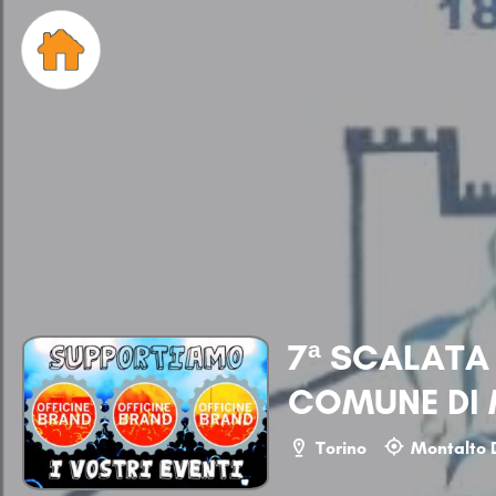
7ª SCALATA
COMUNE DI
Torino
Montalto 