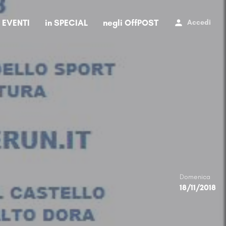
i EVENTI
in SPECIAL
negli OffPOST
Accedi
Domenica
18/11/2018