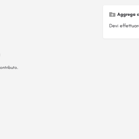
Aggrega c
Devi effettuare
ontributo.
Pagina ospitata su
officinebrand