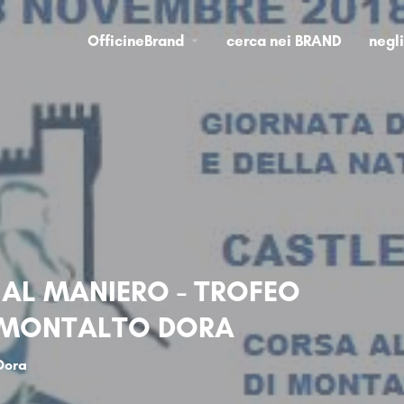
OfficineBrand
cerca nei BRAND
negl
 AL MANIERO - TROFEO
 MONTALTO DORA
Dora