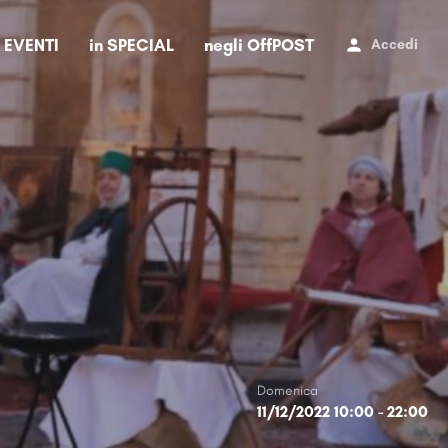
i EVENTI
in SPECIAL
negli OffPOST
Accedi
Domenica
11/12/2022 10:00 - 22:00