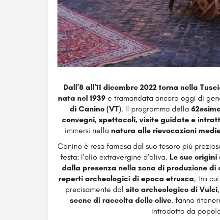
Dall’8 all’11 dicembre 2022 torna nella Tuscia
nata nel 1939
e tramandata ancora oggi di gen
di Canino (VT)
. Il programma della
62esima
convegni, spettacoli, visite guidate e intrat
immersi nella
natura alle rievocazioni medi
Canino è resa famosa dal suo tesoro più prezios
festa: l’olio extravergine d’oliva.
Le sue origini
dalla presenza nella zona di produzione di ol
reperti archeologici di epoca etrusca
, tra cu
precisamente dal
sito archeologico di Vulci
scene di raccolta delle olive
, fanno ritener
introdotta da popola