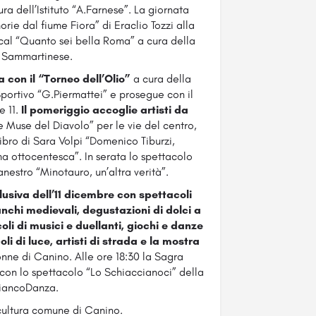
ra dell’Istituto “A.Farnese”. La giornata
ie dal fiume Fiora” di Eraclio Tozzi alla
cal “Quanto sei bella Roma” a cura della
 Sammartinese.
a con il “Torneo dell’Olio”
a cura della
ortivo “G.Piermattei” e prosegue con il
e 11.
Il pomeriggio accoglie artisti da
Le Muse del Diavolo” per le vie del centro,
libro di Sara Volpi “Domenico Tiburzi,
a ottocentesca”. In serata lo spettacolo
estro “Minotauro, un’altra verità”.
usiva dell’11 dicembre con spettacoli
nchi medievali, degustazioni di dolci a
oli di musici e duellanti, giochi e danze
i di luce, artisti di strada e la mostra
nne di Canino. Alle ore 18:30 la Sagra
 con lo spettacolo “Lo Schiaccianoci” della
iancoDanza.
 cultura comune di Canino.