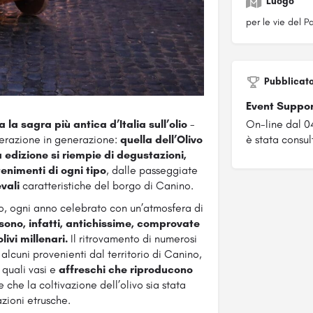
Luogo
per le vie del P
Pubblicat
Event Suppo
 la sagra più antica d’Italia sull’olio
-
On-line dal 
erazione in generazione:
quella dell’Olivo
è stata consul
 edizione si riempie di degustazioni,
tenimenti di ogni tipo
, dalle passeggiate
evali
caratteristiche del borgo di Canino.
o, ogni anno celebrato con un’atmosfera di
 sono, infatti, antichissime, comprovate
ivi millenari.
Il ritrovamento di numerosi
i alcuni provenienti dal territorio di Canino,
, quali vasi e
affreschi che riproducono
e che la coltivazione dell’olivo sia stata
zioni etrusche.