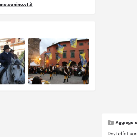
e.canino.vt.it
Aggrega c
Devi effettuare