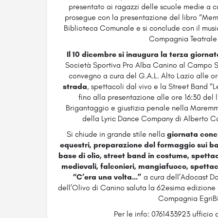
presentato ai ragazzi delle scuole medie a cu
prosegue con la presentazione del libro “Memor
Biblioteca Comunale e si conclude con il musi
Compagnia Teatrale
Il 10 dicembre si inaugura la terza giornat
Società Sportiva Pro Alba Canino al Campo Sp
convegno a cura del G.A.L. Alto Lazio alle or
strada
, spettacoli dal vivo e la Street Band “
fino alla presentazione alle ore 16:30 del 
Brigantaggio e giustizia penale nella Maremm
della Lyric Dance Company di Alberto Can
Si chiude in grande stile nella
giornata concl
equestri, preparazione del formaggio sui ba
base di olio, street band in costume, spettac
medievali, falconieri, mangiafuoco, spettacol
“C’era una volta…”
a cura dell’Adocast Do
dell’Olivo di Canino saluta la 62esima edizione
Compagnia EgriB
Per le info: 0761433923 ufficio