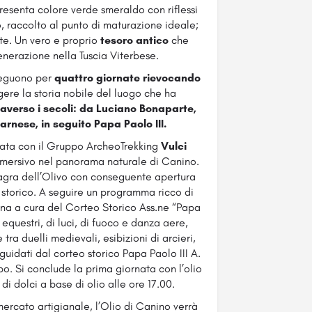
resenta colore verde smeraldo con riflessi
co, raccolto al punto di maturazione ideale;
te. Un vero e proprio
tesoro antico
che
nerazione nella Tuscia Viterbese.
sseguono per
quattro giornate rievocando
ere la storia nobile del luogo che ha
averso i secoli: da Luciano Bonaparte,
arnese, in seguito Papa Paolo III.
ata con il Gruppo ArcheoTrekking
Vulci
immersivo nel panorama naturale di Canino.
Sagra dell’Olivo con conseguente apertura
o storico. A seguire un programma ricco di
ina a cura del Corteo Storico Ass.ne “Papa
equestri, di luci, di fuoco e danza aere,
tra duelli medievali, esibizioni di arcieri,
a guidati dal corteo storico Papa Paolo III A.
bo. Si conclude la prima giornata con l’olio
i dolci a base di olio alle ore 17.00.
ercato artigianale, l’Olio di Canino verrà