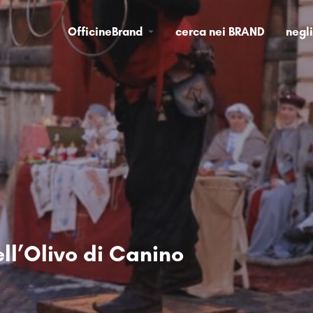
OfficineBrand
cerca nei BRAND
negl
ll’Olivo di Canino