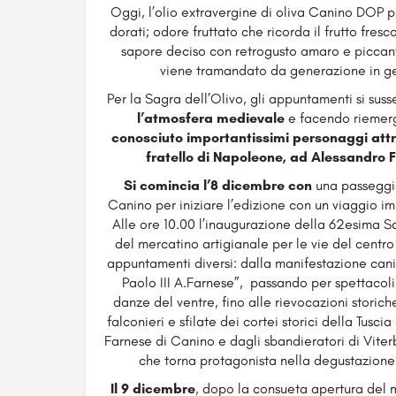
Oggi, l’olio extravergine di oliva Canino DOP p
dorati; odore fruttato che ricorda il frutto fres
sapore deciso con retrogusto amaro e piccan
viene tramandato da generazione in ge
Per la Sagra dell’Olivo, gli appuntamenti si su
l’atmosfera medievale
e facendo riemerg
conosciuto importantissimi personaggi attr
fratello di Napoleone, ad Alessandro F
Si comincia l’8 dicembre con
una passeggi
Canino per iniziare l’edizione con un viaggio 
Alle ore 10.00 l’inaugurazione della 62esima 
del mercatino artigianale per le vie del centr
appuntamenti diversi: dalla manifestazione can
Paolo III A.Farnese”, passando per spettacoli 
danze del ventre, fino alle rievocazioni storiche 
falconieri e sfilate dei cortei storici della Tusci
Farnese di Canino e dagli sbandieratori di Viter
che torna protagonista nella degustazione d
Il 9 dicembre
, dopo la consueta apertura del m